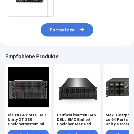
Storage Lösung für
Unternehmen
Fortsetzen
Empfohlene Produkte
Bis zu 64 Ports EMC
Laufwerksarten SAS
Max. Hostport
Unity XT 380
DELL EMC Einheit
zu 64 Ports E
Speichersystem mit
Speicher Max Ssd
Unity Storage
Unisphere GUI REST
Kapazität 1.6PB
Speicherplatt
API Management-
Maxhostports Bis zu
bietet