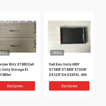
IDEO
VIDEO
rider Blitz XT880 Dell
Dell Emc Unity 680f
 Unity Storage Xt
XT380F XT480F XT550F
f 880xt
D4123F D4-D2SFXL-400
Bestpreis
Bestpreis