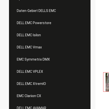
Daten-Gebiet DELLS EMC
DELL EMC Powerstore
DELL EMC Isilon
DELL EMC Vmax
EMC Symmetrix DMX
DELL EMC VPLEX
DELL EMC XtremIO
EMC Clariion CX
DELL EMC AVAMAR