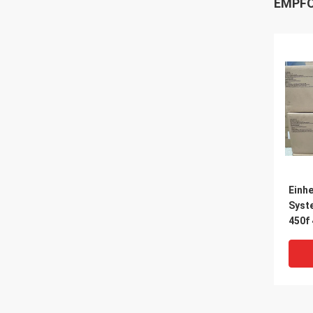
EMPFO
Einhe
Syst
450f