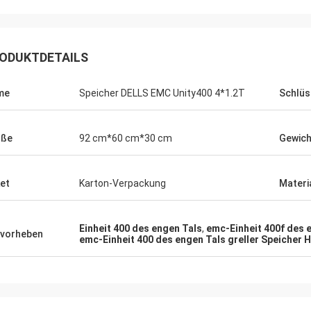
ODUKTDETAILS
me
Speicher DELLS EMC Unity400 4*1.2T
Schlüs
öße
92 cm*60 cm*30 cm
Gewich
et
Karton-Verpackung
Materi
Einheit 400 des engen Tals
,
emc-Einheit 400f des 
vorheben
emc-Einheit 400 des engen Tals greller Speicher H