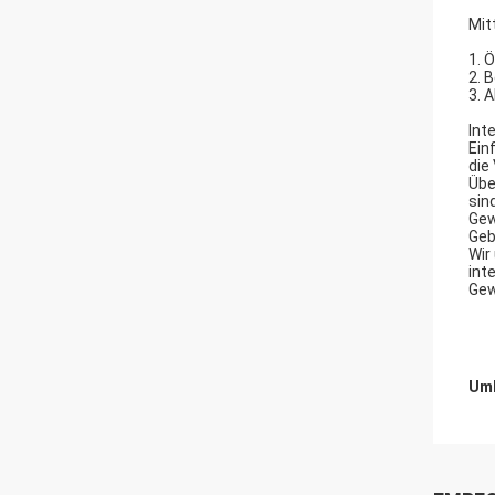
Mit
1. 
2. 
3. 
Int
Ein
die
Übe
sind
Gew
Geb
Wir
int
Gew
Umb