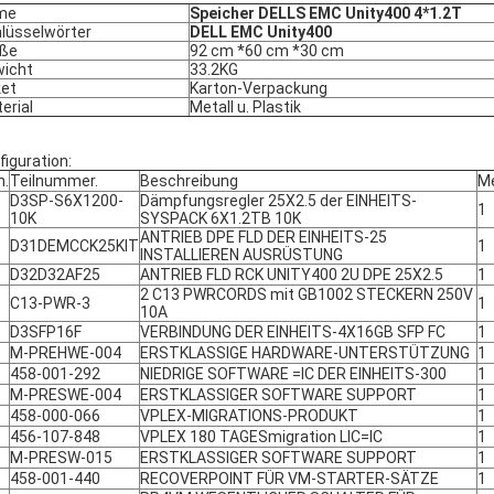
me
Speicher DELLS EMC Unity400 4*1.2T
lüsselwörter
DELL EMC Unity400
öße
92 cm *60 cm *30 cm
icht
33.2KG
et
Karton-Verpackung
erial
Metall u. Plastik
figuration:
n.
Teilnummer.
Beschreibung
M
D3SP-S6X1200-
Dämpfungsregler 25X2.5 der EINHEITS-
1
10K
SYSPACK 6X1.2TB 10K
ANTRIEB DPE FLD DER EINHEITS-25
D31DEMCCK25KIT
1
INSTALLIEREN AUSRÜSTUNG
D32D32AF25
ANTRIEB FLD RCK UNITY400 2U DPE 25X2.5
1
2 C13 PWRCORDS mit GB1002 STECKERN 250V
C13-PWR-3
1
10A
D3SFP16F
VERBINDUNG DER EINHEITS-4X16GB SFP FC
1
M-PREHWE-004
ERSTKLASSIGE HARDWARE-UNTERSTÜTZUNG
1
458-001-292
NIEDRIGE SOFTWARE =IC DER EINHEITS-300
1
M-PRESWE-004
ERSTKLASSIGER SOFTWARE SUPPORT
1
458-000-066
VPLEX-MIGRATIONS-PRODUKT
1
456-107-848
VPLEX 180 TAGESmigration LIC=IC
1
M-PRESW-015
ERSTKLASSIGER SOFTWARE SUPPORT
1
458-001-440
RECOVERPOINT FÜR VM-STARTER-SÄTZE
1