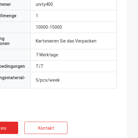
ummer
unity400
ellmenge
1
10000-15000
ng
Kartonieren Sie das Verpacken
ionen
7 Werktage
bedingungen
T/T
ngsmaterial-
5/pcs/week
eis
Kontakt