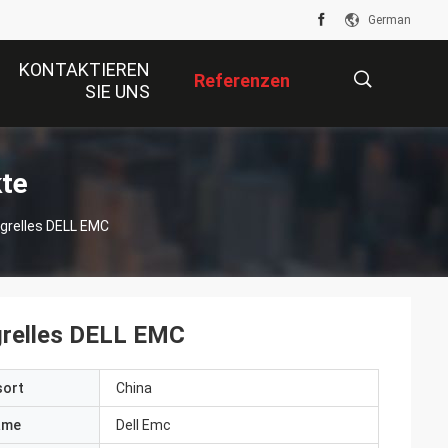
German
KONTAKTIEREN
Referenzen
SIE UNS
描
te
 grelles DELL EMC
述
 grelles DELL EMC
sort
China
ame
Dell Emc