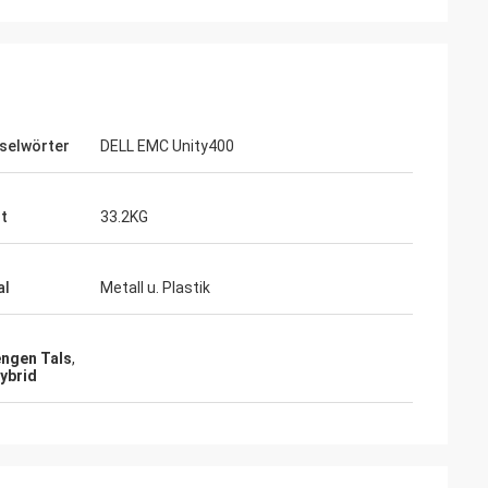
selwörter
DELL EMC Unity400
t
33.2KG
al
Metall u. Plastik
engen Tals
,
ybrid