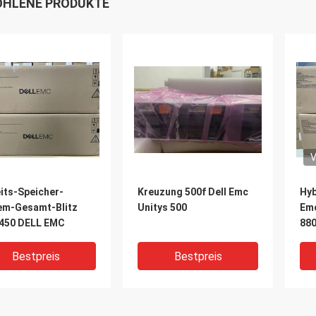
HLENE PRODUKTE
V
its-Speicher-
Kreuzung 500f Dell Emc
Hyb
em-Gesamt-Blitz
Unitys 500
Emc
 450 DELL EMC
880
Bestpreis
Bestpreis