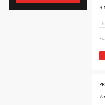
HI
PR
Spe