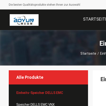
Die besten Qualitätsprodukte stehen Ihnen zur Auswahl
STARTSEIT
Ei
Startseite
/
Ein
Alle Produkte
Ei
Einheits-Speicher DELLS EMC
Speicher DELLS EMC VNX