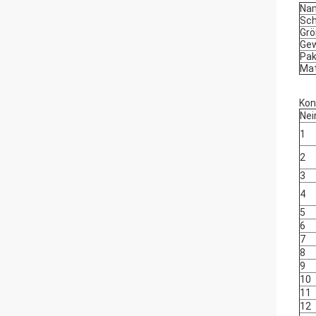
Na
Sch
Gr
Gew
Pak
Mat
Kon
Nei
1
2
3
4
5
6
7
8
9
10
11
12