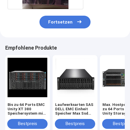
Fortsetzen
Empfohlene Produkte
Bis zu 64 Ports EMC
Laufwerksarten SAS
Max. Hostport
Unity XT 380
DELL EMC Einheit
zu 64 Ports E
Speichersystem mit
Speicher Max Ssd
Unity Storage
Unisphere GUI REST
Kapazität 1.6PB
Speicherplatt
API Management-
Maxhostports Bis zu
bietet
Bestpreis
Bestpreis
Bestprei
Schnittstelle zur
64 Ports Skalierbare
unterbrechung