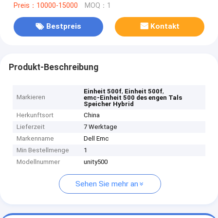
Preis：10000-15000
MOQ：1
Bestpreis
Kontakt
Produkt-Beschreibung
,
,
Einheit 500f
Einheit 500f
Markieren
emc-Einheit 500 des engen Tals
Speicher Hybrid
Herkunftsort
China
Lieferzeit
7 Werktage
Markenname
Dell Emc
Min Bestellmenge
1
Modellnummer
unity500
Sehen Sie mehr an