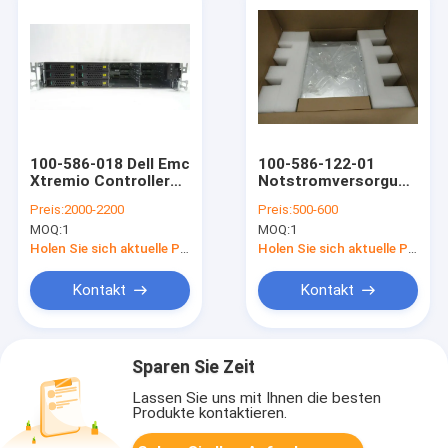
100-586-018 Dell Emc
100-586-122-01
Xtremio Controller
Notstromversorgung
Kylin 256GB RAM 2x
durch Batterien
Preis:
2000-2200
Preis:
500-600
200GB SSD-Antrieb
110W Dells EMC
MOQ:
1
MOQ:
1
2x 900GB HDD
XtremIO BBU
Überziehschutzanlage
Holen Sie sich aktuelle Preis
Holen Sie sich aktuelle Preis
Kontakt
Kontakt
Sparen Sie Zeit
Lassen Sie uns mit Ihnen die besten
Produkte kontaktieren.