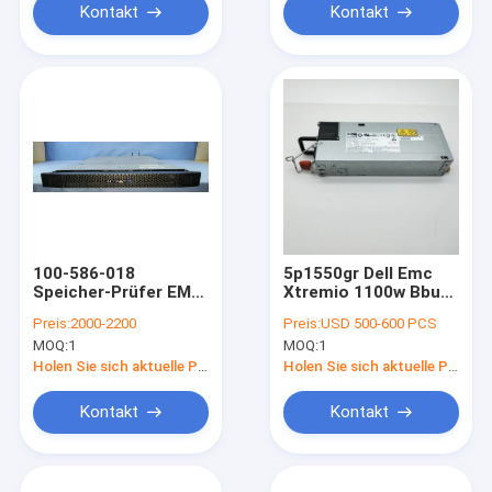
Kontakt
Kontakt
100-586-018
5p1550gr Dell Emc
Speicher-Prüfer EMC
Xtremio 1100w Bbu
Xtremio
mit Batterien 078-
Preis:
2000-2200
Preis:
USD 500-600 PCS
000-122-01
MOQ:
1
MOQ:
1
Holen Sie sich aktuelle Preis
Holen Sie sich aktuelle Preis
Kontakt
Kontakt