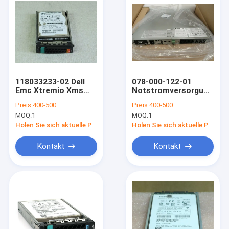
118033233-02 Dell
078-000-122-01
Emc Xtremio Xms
Notstromversorgung
105-000-228-05
durch Batterien-
Preis:
400-500
Preis:
400-500
900GB 10K 2,5
Einheit BBU DELLS
MOQ:
1
MOQ:
1
Dämpfungsregler
EMC XtremIO 1100W
HDD
Holen Sie sich aktuelle Preis
Holen Sie sich aktuelle Preis
Kontakt
Kontakt
Haus
Produkte
Über uns