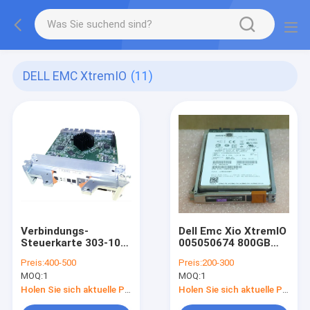
DELL EMC XtremIO
(11)
Verbindungs-
Dell Emc Xio XtremIO
Steuerkarte 303-104-
005050674 800GB
000E Dell Emc Vnxe
2,5"
Preis:
400-500
Preis:
200-300
Vipers 6G XtremIO
Festplattenlaufwerk
MOQ:
1
MOQ:
1
Emc
Dämpfungsregler-
SED-SSD
Holen Sie sich aktuelle Preis
Holen Sie sich aktuelle Preis