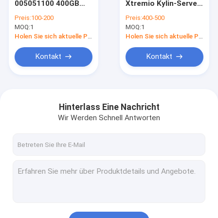
005051100 400GB
Xtremio Kylin-Server
DELL EMC Vmax
2,5"
118033286 105-000-
Preis:
100-200
Preis:
400-500
Festplattenlaufwerk
304 200GB 2,5"
MOQ:
EMC Symmetrix DMX
1
MOQ:
1
12gbps 12G SSD
Dämpfungsregler-
Dämpfungsregler-
SSD
Holen Sie sich aktuelle Preis
Holen Sie sich aktuelle Preis
6Gb SED 118000046
DELL EMC VPLEX
Kontakt
Kontakt
DELL EMC XtremIO
EMC Clariion CX
Hinterlass Eine Nachricht
DELL EMC AVAMAR
Wir Werden Schnell Antworten
NETAPP FAS
IBM-Server
Huawei-Serverspeicher
Dell Speicher