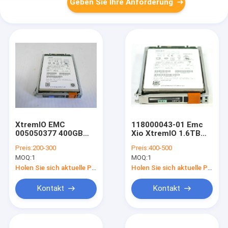
Geben Sie Ihre Anforderung
XtremIO EMC
118000043-01 Emc
005050377 400GB
Xio XtremIO 1.6TB
2,5"
Festplattenlaufwerk
Preis:
200-300
Preis:
400-500
Festplattenlaufwerk
005051102 0B32142
MOQ:
1
MOQ:
1
HDD 118027780-02
Dämpfungsregler-
SSD
SSD
Holen Sie sich aktuelle Preis
Holen Sie sich aktuelle Preis
Dämpfungsregler-
6Gb
Kontakt
Kontakt