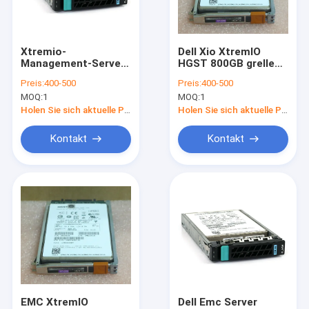
Fabrik-Ausflug
Qualitätskontrolle
Xtremio-
Dell Xio XtremIO
Management-Server
HGST 800GB grelles
Treten Sie mit uns in Verbindung
Xms 105-000-648-00
Antriebs-
Preis:
400-500
Preis:
400-500
200GB 2,5"
Transportgestell
MOQ:
1
MOQ:
1
Dämpfungsregler-
005050674
Fordern Sie ein Zitat
SSD 118000047-01
118033288-01
Holen Sie sich aktuelle Preis
Holen Sie sich aktuelle Preis
Dämpfungsregler-
SSD
Kontakt
Kontakt
Einheits-Speicher DELLS EMC
Speicher DELLS EMC VNX
Daten-Gebiet DELLS EMC
DELL EMC Powerstore
DELL EMC Isilon
EMC XtremIO
Dell Emc Server