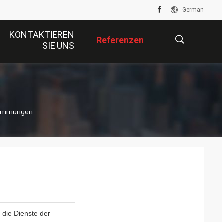
German
KONTAKTIEREN
Referenzen
SIE UNS
描
stimmungen
述
e die Dienste der