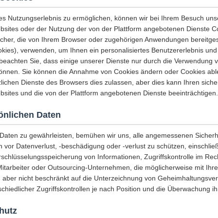
es Nutzungserlebnis zu ermöglichen, können wir bei Ihrem Besuch uns
sites oder der Nutzung der von der Plattform angebotenen Dienste C
icher, die von Ihrem Browser oder zugehörigen Anwendungen bereitges
es), verwenden, um Ihnen ein personalisiertes Benutzererlebnis und 
e beachten Sie, dass einige unserer Dienste nur durch die Verwendung 
önnen. Sie können die Annahme von Cookies ändern oder Cookies abl
lichen Dienste des Browsers dies zulassen, aber dies kann Ihren sicher
sites und die von der Plattform angebotenen Dienste beeinträchtigen.
sönlichen Daten
r Daten zu gewährleisten, bemühen wir uns, alle angemessenen Sich
n vor Datenverlust, -beschädigung oder -verlust zu schützen, einschließ
rschlüsselungsspeicherung von Informationen, Zugriffskontrolle im Re
Mitarbeiter oder Outsourcing-Unternehmen, die möglicherweise mit Ihr
, aber nicht beschränkt auf die Unterzeichnung von Geheimhaltungsver
chiedlicher Zugriffskontrollen je nach Position und die Überwachung ihr
hutz