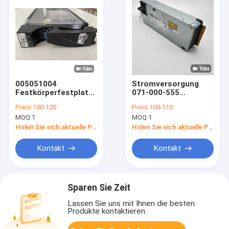
005051004
Stromversorgung
Festkörperfestplattenlaufwerk
071-000-555
DELLS EMC VMAX
VMAX120K Dell Emc
Preis:
100-120
Preis:
100-110
10K 600G 15K 3,5
Vmax 20k 071000555
MOQ:
1
MOQ:
1
800W
Holen Sie sich aktuelle Preis
Holen Sie sich aktuelle Preis
Kontakt
Kontakt
Sparen Sie Zeit
Lassen Sie uns mit Ihnen die besten
Produkte kontaktieren.