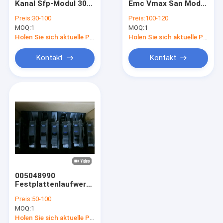
Kanal Sfp-Modul 303-
Emc Vmax San Modul
DELL EMC Vmax
086-100B des
P/N 303-132-000C
Preis:
30-100
Preis:
100-120
Scheiben-Ersatz-4GB
MOQ:
EMC Symmetrix DMX
1
MOQ:
1
4 Port
Holen Sie sich aktuelle Preis
Holen Sie sich aktuelle Preis
DELL EMC VPLEX
Kontakt
Kontakt
DELL EMC XtremIO
EMC Clariion CX
DELL EMC AVAMAR
NETAPP FAS
IBM-Server
005048990
Huawei-Serverspeicher
Festplattenlaufwerk-
Magnetplattenspeicher
Preis:
50-100
300GB 15K 4G 528
Dell Speicher
MOQ:
1
BPS 3,5 FC Emc
Vmax
Holen Sie sich aktuelle Preis