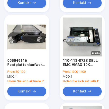
Kontakt
Kontakt
005049116
110-113-872B DELL
Festplattenlaufwerk
EMC VMAX 10K
EMC VMAX 10K
Prozessor-Brett-
Preis:
50-100
Preis:
1300-1400
600GB 10K 4G 3,5
Prüfer 24GB 2,8
MOQ:
1
MOQ:
1
Zoll-SSD
Gigahertz
Holen Sie sich aktuelle Preis
Holen Sie sich aktuelle Preis
Kontakt
Kontakt