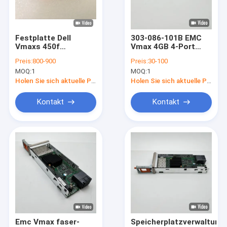
Fabrik-Ausflug
Qualitätskontrolle
Festplatte Dell
303-086-101B EMC
Vmaxs 450f
Vmax 4GB 4-Port
Treten Sie mit uns in Verbindung
Vmax450f 005052108
Faser-Kanal Sfp-
Preis:
800-900
Preis:
30-100
SSD 1.92T 2,5 12G
Modul QSFP SEIN
MOQ:
1
MOQ:
1
BPS
Fordern Sie ein Zitat
Holen Sie sich aktuelle Preis
Holen Sie sich aktuelle Preis
Kontakt
Kontakt
Einheits-Speicher DELLS EMC
Speicher DELLS EMC VNX
Daten-Gebiet DELLS EMC
DELL EMC Powerstore
DELL EMC Isilon
Emc Vmax faser-
Speicherplatzverwaltung