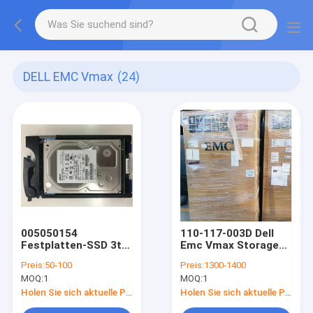
DELL EMC Vmax
(24)
005050154
110-117-003D Dell
Festplatten-SSD 3tb
Emc Vmax Storage
7.2K DELLS EMC
10K Prüfer
Preis:
50-100
Preis:
1300-1400
VMAX 10K
MOQ:
1
MOQ:
1
Holen Sie sich aktuelle Preis
Holen Sie sich aktuelle Preis