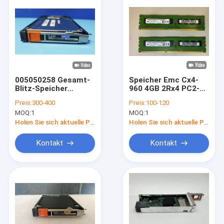
005050258 Gesamt-
Speicher Emc Cx4-
Blitz-Speicher
960 4GB 2Rx4 PC2-
Vmax250f 400G Dell
5300F RAM 100-562-
Preis:
300-400
Preis:
100-120
Emc Vmaxs 250f SSD
465 Dell Vmaxs 10k
MOQ:
1
MOQ:
1
3,5 4G 528 BPS
Emc Vmax
Holen Sie sich aktuelle Preis
Holen Sie sich aktuelle Preis
Kontakt
Kontakt
Haus
Produkte
Über uns