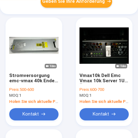
Geben Sie Ihre Anforderung
Stromversorgung
Vmax10k Dell Emc
emc-vmax 40k Ende
Vmax 10k Server 1U
von Leben
Überziehschutzanlagen-
Preis:
500-600
Preis:
600-700
078000080 078-000-
Teilnummern-090-
MOQ:
1
MOQ:
1
080 2200W
000-218
Holen Sie sich aktuelle Preis
Holen Sie sich aktuelle Preis
Kontakt
Kontakt