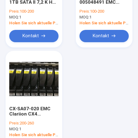
1TB SATA II 7,2 K HDD
005048491 EMC
DELL EMC Vmax
005048797 5048797
CLARiiON 146gb 3,5"
Preis:
100-200
Preis:
100-200
5048829 005048829
LFF 10k Fc Hdd 2gb
MOQ:
EMC Symmetrix DMX
1
MOQ:
1
Holen Sie sich aktuelle Preis
Holen Sie sich aktuelle Preis
DELL EMC VPLEX
Kontakt
Kontakt
DELL EMC XtremIO
EMC Clariion CX
DELL EMC AVAMAR
NETAPP FAS
IBM-Server
CX-SA07-020 EMC
Huawei-Serverspeicher
Clariion CX4
005049457 Dell FC
Preis:
200-260
HDD 2TB 7.2K SATA II
Dell Speicher
MOQ:
1
4GB CELERRA
Holen Sie sich aktuelle Preis