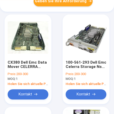
Geben Sie Ihre Anforderung
CX380 Dell Emc Data
100-561-293 Dell Emc
Mover CELERRA
Celerra Storage Ns
NS80 CPU-Blatt NAS
20 Emc Cx3-10
Preis:
200-300
Preis:
200-300
100-560-538
MOQ:
1
MOQ:
1
Holen Sie sich aktuelle Preis
Holen Sie sich aktuelle Preis
Kontakt
Kontakt