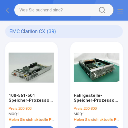
EMC Clariion CX
(39)
100-561-501
Fahrgestelle-
Speicher-Prozessor-
Speicher-Prozessor
Brett Emc Clariion
005048447 NS700
Preis:
200-300
Preis:
200-300
Cx300 1GB
EMC Clariion CX
MOQ:
1
MOQ:
1
Holen Sie sich aktuelle Preis
Holen Sie sich aktuelle Preis