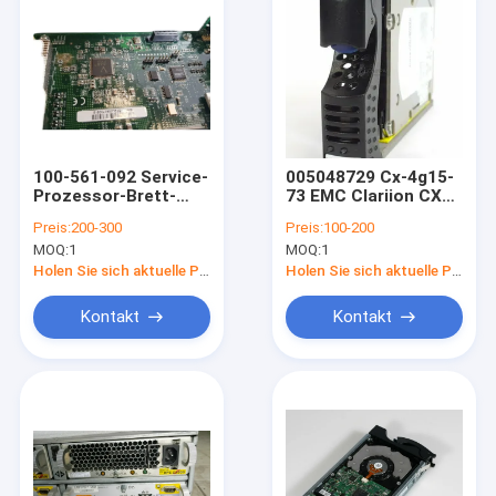
100-561-092 Service-
005048729 Cx-4g15-
Prozessor-Brett-
73 EMC Clariion CX
Modul-Prüfer Emc
72gb 3,5 15k 2/4gbs
Preis:
200-300
Preis:
100-200
Clariion Cx3-80
FC
MOQ:
1
MOQ:
1
Festplattenlaufwerk-
heißer Stecker
Holen Sie sich aktuelle Preis
Holen Sie sich aktuelle Preis
Kontakt
Kontakt
Haus
Produkte
Über uns