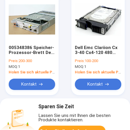
005348386 Speicher-
Dell Emc Clariion Cx
Prozessor-Brett Dell
3-40 Cx4-120 480
P/N T2571 0T2571
600GB FC HDD
Preis:
200-300
Preis:
100-200
Emc Clariion Cx500
005048952
MOQ:
1
MOQ:
1
118032661-02
Holen Sie sich aktuelle Preis
Holen Sie sich aktuelle Preis
Kontakt
Kontakt
Sparen Sie Zeit
Lassen Sie uns mit Ihnen die besten
Produkte kontaktieren.