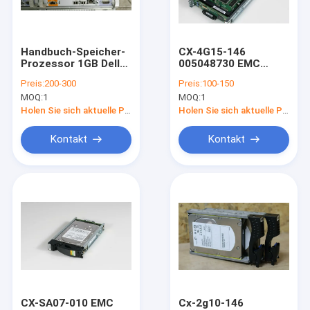
Fabrik-Ausflug
Qualitätskontrolle
Handbuch-Speicher-
CX-4G15-146
Prozessor 1GB Dell
005048730 EMC
Treten Sie mit uns in Verbindung
Emc Cxs 300 Ram
Clariion 146GB 15k
Preis:
200-300
Preis:
100-150
005048349
Fc Hdd 4GB
MOQ:
1
MOQ:
1
Fordern Sie ein Zitat
Holen Sie sich aktuelle Preis
Holen Sie sich aktuelle Preis
Kontakt
Kontakt
Einheits-Speicher DELLS EMC
Speicher DELLS EMC VNX
Daten-Gebiet DELLS EMC
DELL EMC Powerstore
DELL EMC Isilon
CX-SA07-010 EMC
Cx-2g10-146