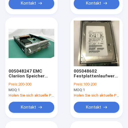
Kontakt
Kontakt
005048247 EMC
005048602
Clariion Speicher
Festplattenlaufwerk
Doppel-CPU 4GB RAM
146gb 3,5" EMC
Preis:
200-300
Preis:
100-200
CLARiiON Cx-2g15-
MOQ:
1
MOQ:
1
146 HDD 15k FC 2g
Holen Sie sich aktuelle Preis
Holen Sie sich aktuelle Preis
Kontakt
Kontakt