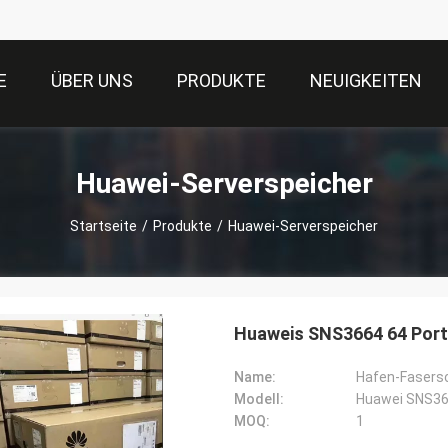
E
ÜBER UNS
PRODUKTE
NEUIGKEITEN
Huawei-Serverspeicher
Startseite
/
Produkte
/
Huawei-Serverspeicher
Huaweis SNS3664 64 Port
Name:
Modell:
Huawei SNS36
MOQ:
1