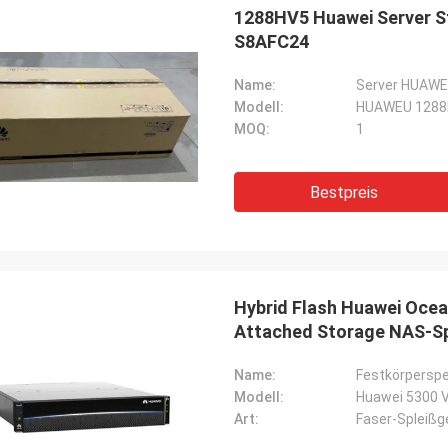
1288HV5 Huawei Server 
S8AFC24
Name:
Server HUAWEU
Modell:
HUAWEU 1288
MOQ:
1
Bestpreis
Hybrid Flash Huawei Oce
Attached Storage NAS-Sp
Name:
Festkörpersp
Modell:
Huawei 5300 
Art:
Faser-Spleißg