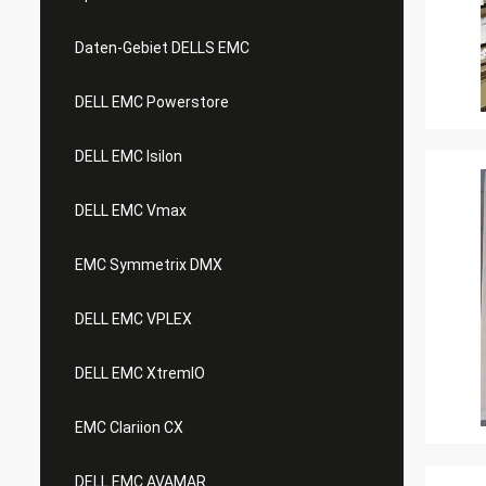
Daten-Gebiet DELLS EMC
DELL EMC Powerstore
DELL EMC Isilon
DELL EMC Vmax
EMC Symmetrix DMX
DELL EMC VPLEX
DELL EMC XtremIO
EMC Clariion CX
DELL EMC AVAMAR