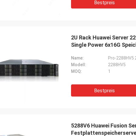
Bestpreis
2U Rack Huawei Server 22
Single Power 6x16G Spei
Name:
Pro-2288HV5 2
Modell:
2288HV5
MOQ:
1
Bestpreis
5288V6 Huawei Fusion Serv
Festplattenspeicherserv