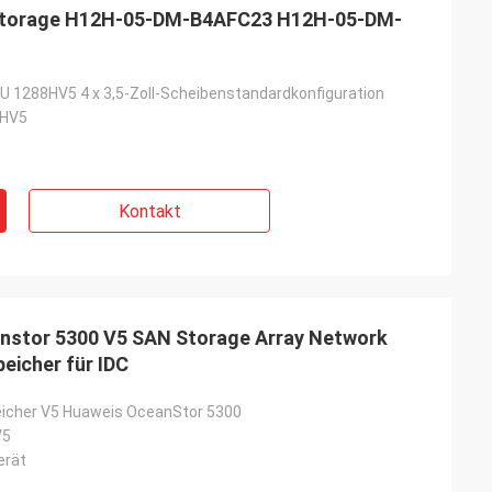
Storage H12H-05-DM-B4AFC23 H12H-05-DM-
 1288HV5 4 x 3,5-Zoll-Scheibenstandardkonfiguration
HV5
Kontakt
anstor 5300 V5 SAN Storage Array Network
eicher für IDC
eicher V5 Huaweis OceanStor 5300
V5
erät