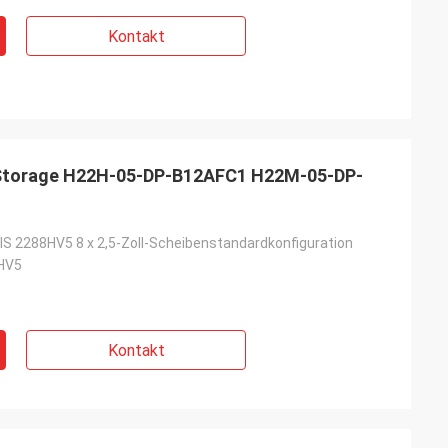
Kontakt
 Storage H22H-05-DP-B12AFC1 H22M-05-DP-
S 2288HV5 8 x 2,5-Zoll-Scheibenstandardkonfiguration
HV5
Kontakt