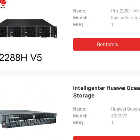
Name:
Pro-2288H V5 
Modell:
FusionServer 
MOQ:
1
Bestpreis
Intelligenter Huawei Oc
Storage
Name:
Huawei Ocean
Modell:
6000 V3
MOQ:
1