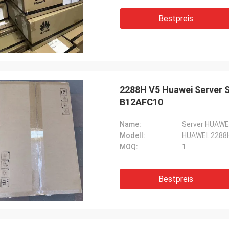
Bestpreis
2288H V5 Huawei Server
B12AFC10
Name:
Server HUAWEI
Modell:
HUAWEI. 2288
MOQ:
1
Bestpreis