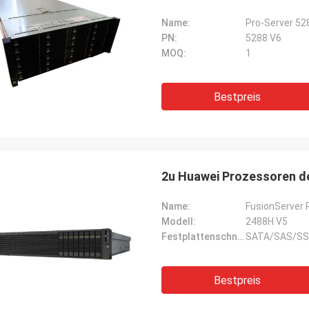
Name:
Pro-Server 52
PN:
5288 V6
MOQ:
1
Bestpreis
2u Huawei Prozessoren de
Name:
FusionServer 
Modell:
2488H V5
Festplattenschnittstellenart:
SATA/SAS/S
Bestpreis