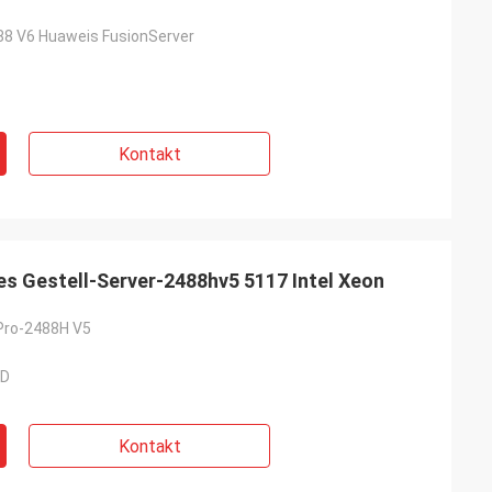
88 V6 Huaweis FusionServer
Kontakt
s Gestell-Server-2488hv5 5117 Intel Xeon
Pro-2488H V5
SD
Kontakt