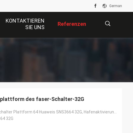
German
KONTAKTIEREN
Referenzen
SIE UNS
描
述
plattform des faser-Schalter-32G
Hafen-Faserschalter Plattform 64 Huaweis SNS3664 32G, Hafenaktivierung des Standards 24, einschließl
64 32G