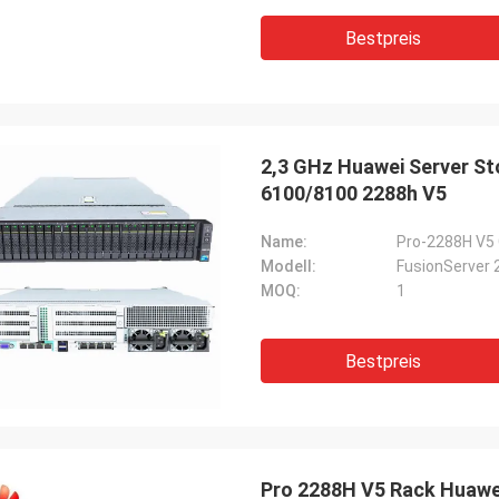
Bestpreis
2,3 GHz Huawei Server St
6100/8100 2288h V5
Name:
Pro-2288H V5 
Modell:
FusionServer 
MOQ:
1
Bestpreis
Pro 2288H V5 Rack Huawe