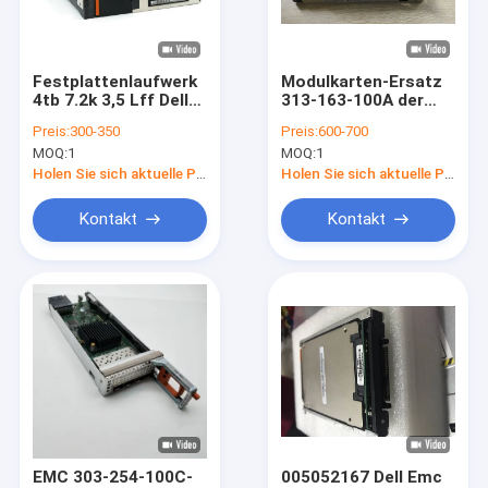
Fabrik-Ausflug
Qualitätskontrolle
Festplattenlaufwerk
Modulkarten-Ersatz
4tb 7.2k 3,5 Lff Dell
313-163-100A der
Treten Sie mit uns in Verbindung
Data Domain Dds
Daten-313-162-100A-
Preis:
300-350
Preis:
600-700
6300 Lösungs-
01 des Gebiets-
MOQ:
1
MOQ:
1
DD3300 005052089
NVRAM IO
Fordern Sie ein Zitat
Holen Sie sich aktuelle Preis
Holen Sie sich aktuelle Preis
Kontakt
Kontakt
Einheits-Speicher DELLS EMC
Speicher DELLS EMC VNX
Daten-Gebiet DELLS EMC
DELL EMC Powerstore
DELL EMC Isilon
EMC 303-254-100C-
005052167 Dell Emc