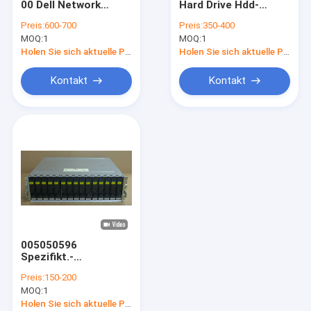
00 Dell Network
Hard Drive Hdd-
DELL EMC Vmax
Adapter Driver 10
Daten-Gebiet 800G
Preis:
600-700
Preis:
350-400
GbE BaseT V2 SLIC37
SSD 2,5
MOQ:
EMC Symmetrix DMX
1
MOQ:
1
Holen Sie sich aktuelle Preis
Holen Sie sich aktuelle Preis
DELL EMC VPLEX
Kontakt
Kontakt
DELL EMC XtremIO
EMC Clariion CX
DELL EMC AVAMAR
NETAPP FAS
IBM-Server
005050596
Huawei-Serverspeicher
Spezifikt.-
Geräteunterstützungs-
Preis:
150-200
3TB 4tb 7.2K 6G
Dell Speicher
MOQ:
1
Dämpfungsregler 3,5
Dell Emc Data
Holen Sie sich aktuelle Preis