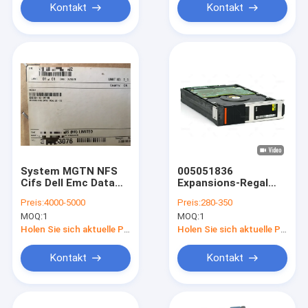
Kontakt
Kontakt
System MGTN NFS
005051836
Cifs Dell Emc Data
Expansions-Regal
Domain Dd 3300 8tb
4TB X-DS60-4TBS
Preis:
4000-5000
Preis:
280-350
16tb
Dell Emc Data
MOQ:
1
MOQ:
1
Domain Dss 60
Holen Sie sich aktuelle Preis
Holen Sie sich aktuelle Preis
Kontakt
Kontakt