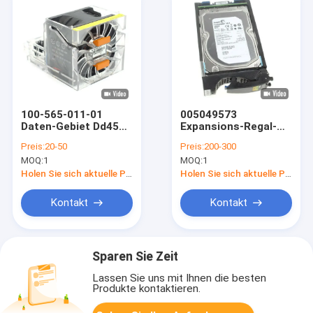
100-565-011-01
005049573
Daten-Gebiet Dd4500
Expansions-Regal-
Dd7200 Fan-Modul
Hardware 3TB 7.2K
Preis:
20-50
Preis:
200-300
DELLS EMC
Dell Emc Data
MOQ:
1
MOQ:
1
Domain Ess 30
Dämpfungsregler
Holen Sie sich aktuelle Preis
Holen Sie sich aktuelle Preis
HDD
Kontakt
Kontakt
Sparen Sie Zeit
Lassen Sie uns mit Ihnen die besten
Produkte kontaktieren.