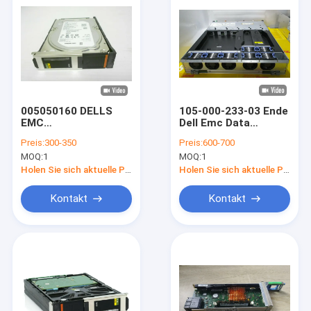
005050160 DELLS
105-000-233-03 Ende
EMC
Dell Emc Data
Dämpfungsregler 3,5
Domains 2500 Leben-
Preis:
300-350
Preis:
600-700
Lff des Daten-
des manuellen
MOQ:
1
MOQ:
1
Gebiets-Es30 4tb
Speicher-Prozessors
SSD-7.2k 6g
Holen Sie sich aktuelle Preis
Holen Sie sich aktuelle Preis
Kontakt
Kontakt
Haus
Produkte
Über uns