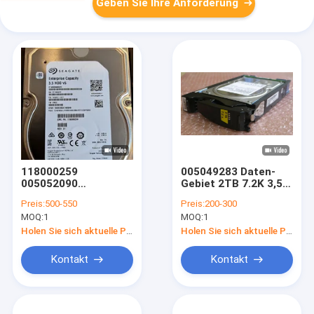
Geben Sie Ihre Anforderung
118000259
005049283 Daten-
005052090
Gebiet 2TB 7.2K 3,5"
Dämpfungsregler 3,5"
Dell Emc Ess 30
Preis:
500-550
Preis:
200-300
EMC-4TB 7.2K
SATA300 HDD
MOQ:
1
MOQ:
1
12Gbps U/min
Festplattenlaufwerk
Holen Sie sich aktuelle Preis
Holen Sie sich aktuelle Preis
HDD
Kontakt
Kontakt