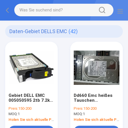
Daten-Gebiet DELLS EMC
(42)
Gebiet DELL EMC
Dd660 Emc heißes
005050595 2tb 7.2k
Tauschen
6g der Daten-ES20
Dämpfungsreglers
Preis:
150-200
Preis:
150-200
heißes Tauschen
3,5 Lff des Daten-
MOQ:
1
MOQ:
1
Dämpfungsreglers
Gebiets-Gerät1tb
3,5 Lff
7.2k 6g
Holen Sie sich aktuelle Preis
Holen Sie sich aktuelle Preis