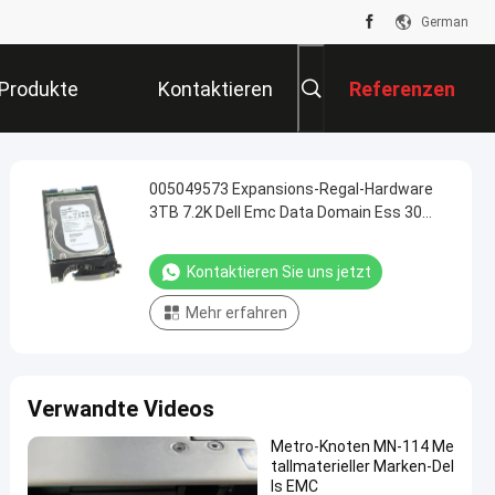
German
Produkte
Kontaktieren
Referenzen
Sie Uns
005049573 Expansions-Regal-Hardware
3TB 7.2K Dell Emc Data Domain Ess 30
Dämpfungsregler HDD
Kontaktieren Sie uns jetzt
Mehr erfahren
Verwandte Videos
Metro-Knoten MN-114 Me
tallmaterieller Marken-Del
ls EMC