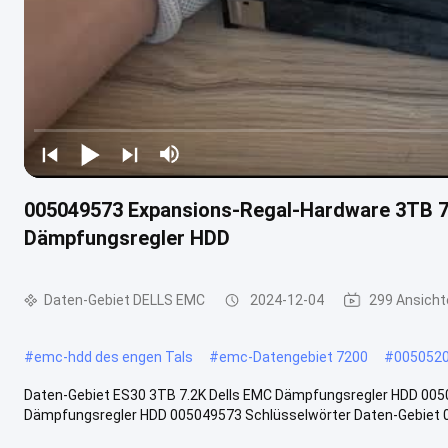
005049573 Expansions-Regal-Hardware 3TB 7.
Dämpfungsregler HDD
Daten-Gebiet DELLS EMC
2024-12-04
299 Ansicht
#
emc-hdd des engen Tals
#
emc-Datengebiet 7200
#
005052
Daten-Gebiet ES30 3TB 7.2K Dells EMC Dämpfungsregler HDD 005
Dämpfungsregler HDD 005049573 Schlüsselwörter Daten-Gebiet 0