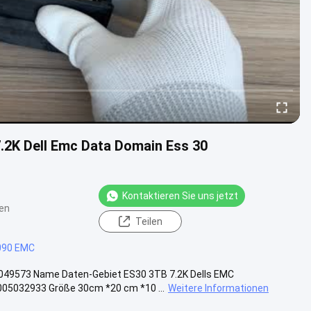
2K Dell Emc Data Domain Ess 30
Kontaktieren Sie uns jetzt
en
Teilen
090 EMC
049573 Name Daten-Gebiet ES30 3TB 7.2K Dells EMC
05032933 Größe 30cm *20 cm *10 ...
Weitere Informationen