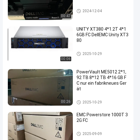
Daten-Gebiet DELLS EMC
2024-12-04
00:47
UNITY XT380 4*1.2T 4*1
6GB FC DellEMC Unity XT3
80
Einheits-Speicher DELLS EMC
2025-10-29
00:06
PowerVault ME5012 2*1,
92 TB 8*12 TB 4*16 GB F
C nur ein fabrikneues Ger
ät
Einheits-Speicher DELLS EMC
00:26
2025-10-29
EMC Powerstore 1000T 3
2G FC
Einheits-Speicher DELLS EMC
2025-09-09