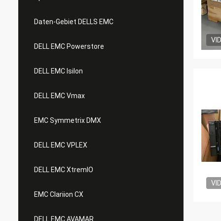
Daten-Gebiet DELLS EMC
VI
DELL EMC Powerstore
DELL EMC Isilon
DELL EMC Vmax
EMC Symmetrix DMX
DELL EMC VPLEX
DELL EMC XtremIO
VI
EMC Clariion CX
DELL EMC AVAMAR