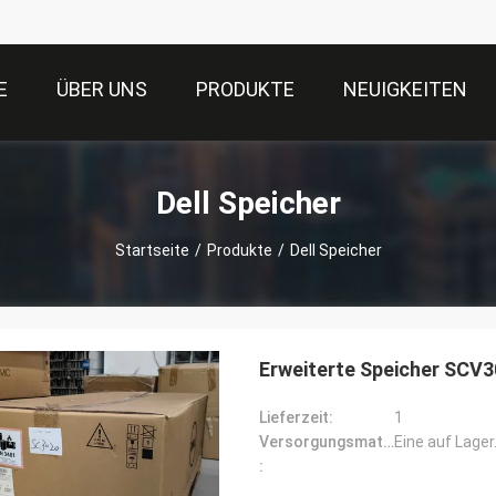
E
ÜBER UNS
PRODUKTE
NEUIGKEITEN
Dell Speicher
Startseite
/
Produkte
/
Dell Speicher
Erweiterte Speicher SCV
Lieferzeit:
1
Versorgungsmaterial-Fähigkeit:
Eine auf Lager
: