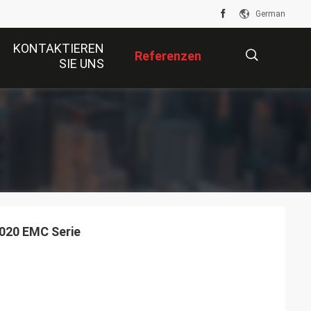
German
KONTAKTIEREN
Referenzen
SIE UNS
描
述
3020 EMC Serie
.