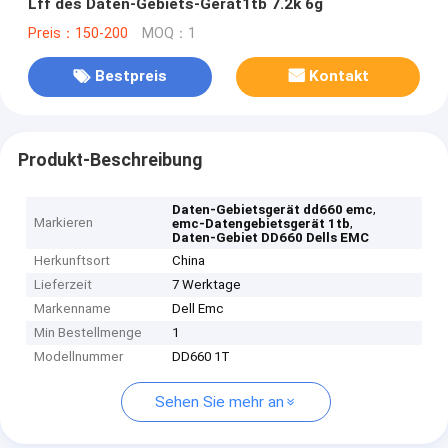
Lff des Daten-Gebiets-Gerät1tb 7.2k 6g
Preis：150-200
MOQ：1
Bestpreis
Kontakt
Produkt-Beschreibung
,
Daten-Gebietsgerät dd660 emc
Markieren
,
emc-Datengebietsgerät 1tb
Daten-Gebiet DD660 Dells EMC
Herkunftsort
China
Lieferzeit
7 Werktage
Markenname
Dell Emc
Min Bestellmenge
1
Modellnummer
DD660 1T
Sehen Sie mehr an