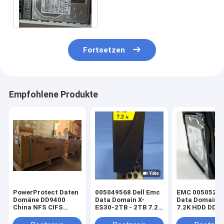
Dämpfungsreglers 3,5 Lff
des Daten-Gebiets-
Gerät1tb 7.2k 6g
Fortsetzen
Empfohlene Produkte
PowerProtect Daten
005049568 Dell Emc
EMC 005052087
Domäne DD9400
Data Domain X-
Data Domain 
China NFS CIFS
ES30-2TB - 2TB 7.2K
7.2K HDD DD3
3*DS60 75*4T
3,5" 520 SATA
105*8T Speicher