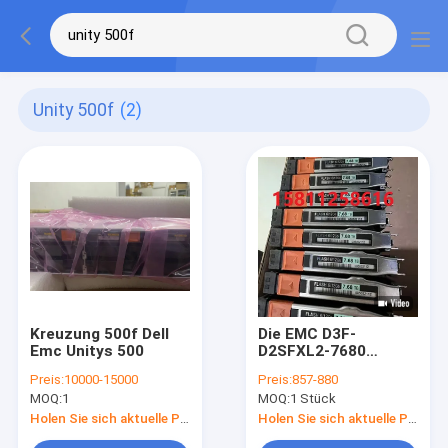
Unity 500f
(2)
Kreuzung 500f Dell
Die EMC D3F-
Emc Unitys 500
D2SFXL2-7680
7,68TB SSD
Preis:
10000-15000
Preis:
857-880
005052113
MOQ:
1
MOQ:
1 Stück
005052112
005052557
Holen Sie sich aktuelle Preis
Holen Sie sich aktuelle Preis
005052556