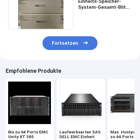
Einheits-Speicher-
System-Gesamt-Blitz
450f 450 DELL EMC
Fortsetzen
Empfohlene Produkte
Bis zu 64 Ports EMC
Laufwerksarten SAS
Max. Hostport
Unity XT 380
DELL EMC Einheit
zu 64 Ports E