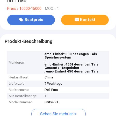
DELL EMC
Preis：10000-15000
MOQ：1
Bestpreis
Kontakt
Produkt-Beschreibung
emc-Einheit 300 des engen Tals
Speichersystem
,
Markieren
emc-Einheit 450f des engen Tals
Gesamtblitzspeicher
,
emc-Einheit 450 des engen Tals
Herkunftsort
China
Lieferzeit
7 Werktage
Markenname
Dell Emc
Min Bestellmenge
1
Modellnummer
unity450F
Sehen Sie mehr an