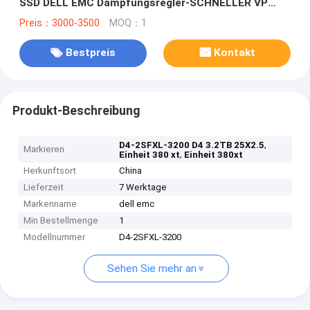
SSD DELL EMC Dämpfungsregler-SCHNELLER VP
25X2.5
Preis：3000-3500
MOQ：1
Bestpreis
Kontakt
Produkt-Beschreibung
,
D4-2SFXL-3200 D4 3.2TB 25X2.5
Markieren
,
Einheit 380 xt
Einheit 380xt
Herkunftsort
China
Lieferzeit
7 Werktage
Markenname
dell emc
Min Bestellmenge
1
Modellnummer
D4-2SFXL-3200
Sehen Sie mehr an