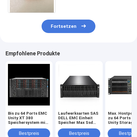
SCHNELLER VP 25X2.5
Fortsetzen
Empfohlene Produkte
Bis zu 64 Ports EMC
Laufwerksarten SAS
Max. Hostport
Unity XT 380
DELL EMC Einheit
zu 64 Ports E
Speichersystem mit
Speicher Max Ssd
Unity Storage
Unisphere GUI REST
Kapazität 1.6PB
Speicherplatt
API Management-
Maxhostports Bis zu
bietet
Bestpreis
Bestpreis
Bestprei
Schnittstelle zur
64 Ports Skalierbare
unterbrechung