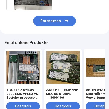
Fortsetzen
Empfohlene Produkte
110-325-107B-05
64GB DELL EMC SSD
VPLEX VS6 E
DELL EMC VPLEX VS
MLC 6G 512BPS
Controller M
Speicherprozessor
118000106
Verwaltungsm
2,4 GHz 6C 85 W nein
mit 4 GB RAM 
/ Speicher VPLEX
MLC SSD 100-
Bestpreis
Bestpreis
Bestprei
DELL VS6
195-04