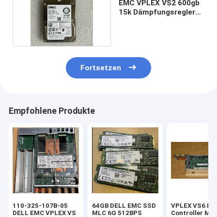
EMC VPLEX VS2 600gb
15k Dämpfungsregler
3,5" 9F0N66
Fortsetzen
Empfohlene Produkte
110-325-107B-05
64GB DELL EMC SSD
VPLEX VS6 E
DELL EMC VPLEX VS
MLC 6G 512BPS
Controller M