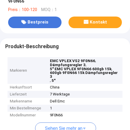
9F0N66
Preis：100-120
MOQ：1
Bestpreis
Kontakt
Produkt-Beschreibung
,
EMC VPLEX VS2 9F0N66
,
Dämpfungsregler 3
,
5" EMC VPLEX 9F0N66 600gb 15k
Markieren
600gb 9F0N66 15k Dämpfungsregler
3
,
5"
Herkunftsort
China
Lieferzeit
7 Werktage
Markenname
Dell Emc
Min Bestellmenge
1
Modellnummer
9F0N66
Sehen Sie mehr an