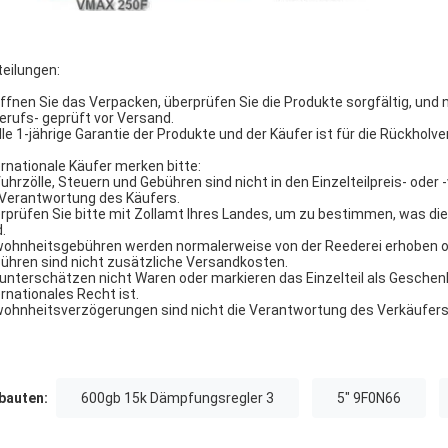
teilungen:
Öffnen Sie das Verpacken, überprüfen Sie die Produkte sorgfältig, und 
Berufs- geprüft vor Versand.
Alle 1-jährige Garantie der Produkte und der Käufer ist für die Rückhol
ernationale Käufer merken bitte:
fuhrzölle, Steuern und Gebühren sind nicht in den Einzelteilpreis- ode
 Verantwortung des Käufers.
rprüfen Sie bitte mit Zollamt Ihres Landes, um zu bestimmen, was d
.
ohnheitsgebühren werden normalerweise von der Reederei erhoben od
ühren sind nicht zusätzliche Versandkosten.
 unterschätzen nicht Waren oder markieren das Einzelteil als Geschen
ernationales Recht ist.
ohnheitsverzögerungen sind nicht die Verantwortung des Verkäufers
auten:
600gb 15k Dämpfungsregler 3
5" 9F0N66