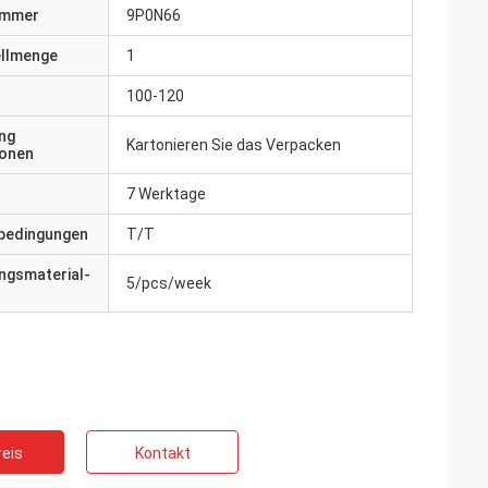
ummer
9P0N66
ellmenge
1
100-120
ng
Kartonieren Sie das Verpacken
ionen
7 Werktage
bedingungen
T/T
ngsmaterial-
5/pcs/week
eis
Kontakt