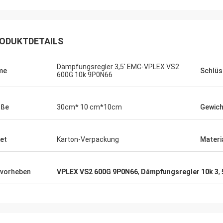
ODUKTDETAILS
Dämpfungsregler 3,5' EMC-VPLEX VS2
me
Schlüs
600G 10k 9P0N66
öße
30cm* 10 cm*10cm
Gewich
et
Karton-Verpackung
Materi
vorheben
VPLEX VS2 600G 9P0N66
,
Dämpfungsregler 10k 3
,