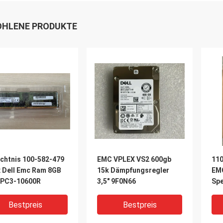
HLENE PRODUKTE
chtnis 100-582-479
EMC VPLEX VS2 600gb
110
x Dell Emc Ram 8GB
15k Dämpfungsregler
EM
 PC3-10600R
3,5" 9F0N66
Spe
GHz
Spe
Bestpreis
Bestpreis