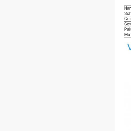
Na
Sch
Gr
Gew
Pak
Mat