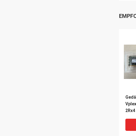
EMPFO
Gedä
Vple
2Rx4