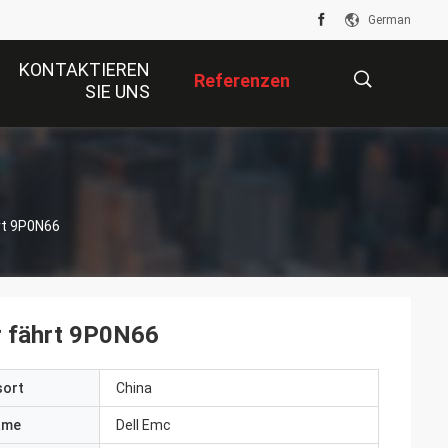
German
KONTAKTIEREN
Referenzen
SIE UNS
描
rt 9P0N66
述
 fährt 9P0N66
sort
China
ame
Dell Emc