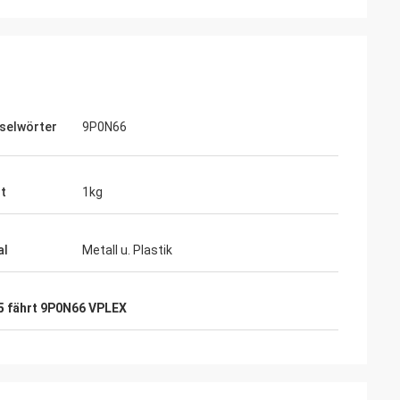
selwörter
9P0N66
t
1kg
al
Metall u. Plastik
5 fährt 9P0N66 VPLEX