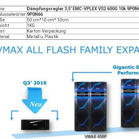
me
Dämpfungsregler 3,5' EMC-VPLEX VS2 600G 10k 9P0N
lüsselwörter
9P0N66
öße
50 cm*10 cm* 10cm
icht
1KG
et
Karton-Verpackung
erial
Metall u. Plastik