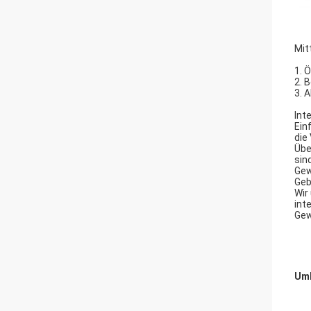
Mit
1. 
2. 
3. 
Int
Ein
die
Übe
sind
Gew
Geb
Wir
int
Gew
Umb