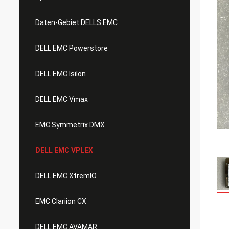
Daten-Gebiet DELLS EMC
DELL EMC Powerstore
DELL EMC Isilon
DELL EMC Vmax
EMC Symmetrix DMX
DELL EMC VPLEX
DELL EMC XtremIO
EMC Clariion CX
DELL EMC AVAMAR