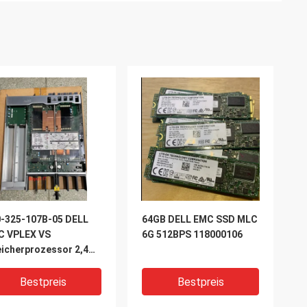
-325-107B-05 DELL
64GB DELL EMC SSD MLC
C VPLEX VS
6G 512BPS 118000106
icherprozessor 2,4
 6C 85 W nein /
icher VPLEX DELL VS6
Bestpreis
Bestpreis