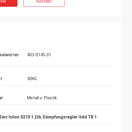
eis
Kontakt
selwörter
403-0145-01
t
30KG
al
Metall u. Plastik
 Emc Isilon S210 1.2tb
,
Dämpfungsregler-hdd TB 1