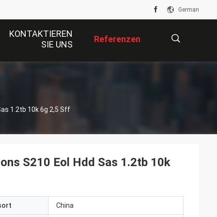
German
KONTAKTIEREN
Referenzen
SIE UNS
描
as 1.2tb 10k 6g 2,5 Sff
述
lons S210 Eol Hdd Sas 1.2tb 10k
sort
China