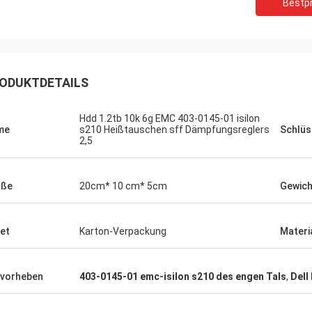
Bestpr
ODUKTDETAILS
Hdd 1.2tb 10k 6g EMC 403-0145-01 isilon
me
s210 Heißtauschen sff Dämpfungsreglers
Schlüs
2,5
öße
20cm* 10 cm* 5cm
Gewich
et
Karton-Verpackung
Materi
vorheben
403-0145-01 emc-isilon s210 des engen Tals
,
Dell