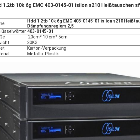
 1.2tb 10k 6g EMC 403-0145-01 isilon s210 Heißtauschen s
Hdd 1.2tb 10k 6g EMC 403-0145-01 isilon s210 Heißta
me
Dämpfungsreglers 2,5
lüsselwörter
403-0145-01
öße
20cm* 10 cm* 5cm
icht
30KG
et
Karton-Verpackung
erial
Metall u. Plastik