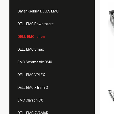
Daten-Gebiet DELLS EMC
DELL EMC Powerstore
DELL EMC Isilon
DELL EMC Vmax
EMC Symmetrix DMX
DELL EMC VPLEX
DELL EMC XtremIO
EMC Clariion CX
DELL EMC AVAMAR