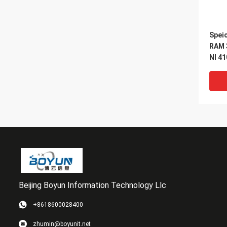
Spei
RAM 3
Nl 4
Beijing Boyun Information Technology Llc
VI
+8618600028400
403-
zhumin@boyunit.net