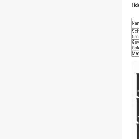
Hdd
Na
Sch
Gr
Gew
Pak
Mat