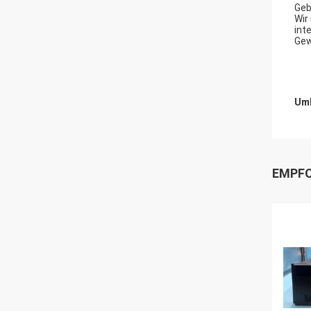
Geb
Wir
int
Gew
Umb
EMPFO