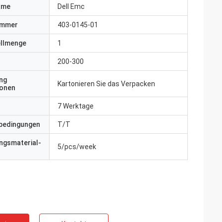
ame
Dell Emc
ummer
403-0145-01
ellmenge
1
200-300
ng
Kartonieren Sie das Verpacken
ionen
7 Werktage
bedingungen
T/T
ngsmaterial-
5/pcs/week