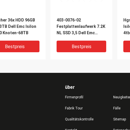
cher 36x HDD 96GB
403-0076-02
Hgs
TB Dell Emc Isilon
Festplattenlaufwerk 7.2K
Isi
10 Knoten-68TB
NL SSD 3,5 Dell Emc
4tb
Isilons X210 Datenblatt-
2tb
Bestpreis
Bestpreis
über
Firmenprofil
Neuigkeite
Fabrik Tour
Fälle
DEO
VIDEO
V
Qualitätskontrolle
Sitemap
0075-02 SSD Dell
403-0166-01 Dell Emc
071