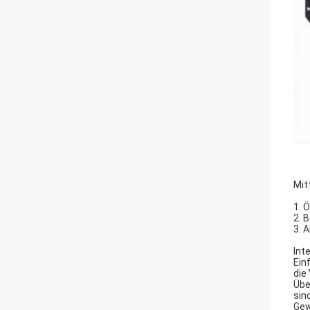
Mit
1. 
2. 
3. 
Int
Ein
die
Übe
sind
Gew