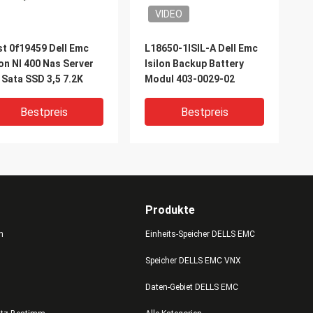
VIDEO
t 0f19459 Dell Emc
L18650-1ISIL-A Dell Emc
lon Nl 400 Nas Server
Isilon Backup Battery
 Sata SSD 3,5 7.2K
Modul 403-0029-02
Bestpreis
Bestpreis
Produkte
n
Einheits-Speicher DELLS EMC
Speicher DELLS EMC VNX
IDEO
VIDEO
Daten-Gebiet DELLS EMC
-000-609-01
005051022 118000032