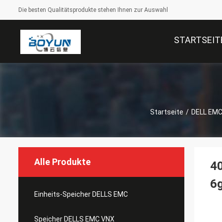
Die besten Qualitätsprodukte stehen Ihnen zur Auswahl
STARTSEIT
Startseite
/
DELL EMC 
Alle Produkte
40
6g
Einheits-Speicher DELLS EMC
Speicher DELLS EMC VNX