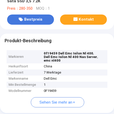
Sata SSD 3,5 7.2K
Preis：280-350
MOQ：1
Bestpreis
Kontakt
Produkt-Beschreibung
,
0f19459 Dell Emc Isilon Nl 400
Markieren
,
Dell Emc Isilon Nl 400 Nas Server
emc nl400
Herkunftsort
China
Lieferzeit
7 Werktage
Markenname
Dell Emc
Min Bestellmenge
1
Modellnummer
0F19459
Sehen Sie mehr an