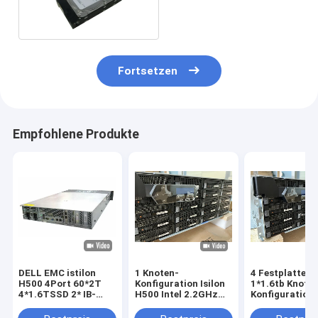
4tb Sata SSD 3,5 7.2K
Fortsetzen
Empfohlene Produkte
DELL EMC istilon
1 Knoten-
4 Festplatten
H500 4Port 60*2T
Konfiguration Isilon
1*1.6tb Knote
4*1.6TSSD 2* IB-
H500 Intel 2.2GHz
Konfigurations
Schalter ((IS5023)
10C Gedächtnis CPU
Emc Isilons H
128G
15*2TB SATA 