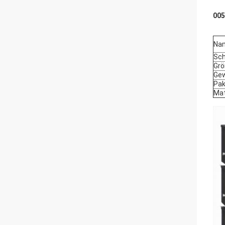
005
Na
Sch
Gr
Gew
Pak
Mat