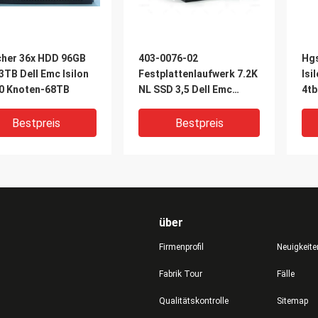
cher 36x HDD 96GB
403-0076-02
Hgs
TB Dell Emc Isilon
Festplattenlaufwerk 7.2K
Isi
10 Knoten-68TB
NL SSD 3,5 Dell Emc
4tb
Isilons X210 Datenblatt-
2tb
Bestpreis
Bestpreis
über
Firmenprofil
Neuigkeite
Fabrik Tour
Fälle
DEO
VIDEO
V
Qualitätskontrolle
Sitemap