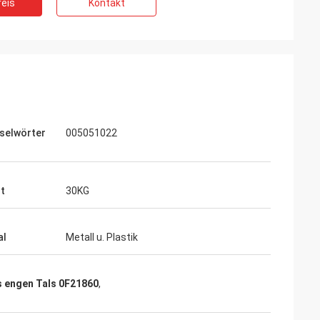
eis
Kontakt
selwörter
005051022
t
30KG
al
Metall u. Plastik
es engen Tals 0F21860
,