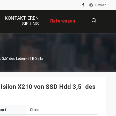
German
KONTAKTIEREN
Referenzen
SIE UNS
描
d 3,5" des Leben-6TB Sata
述
silon X210 von SSD Hdd 3,5" des
sort
China