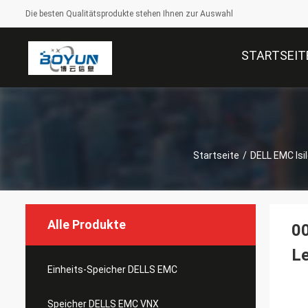
Die besten Qualitätsprodukte stehen Ihnen zur Auswahl
STARTSEIT
Startseite
/
DELL EMC Isi
Alle Produkte
0
L
Einheits-Speicher DELLS EMC
Speicher DELLS EMC VNX