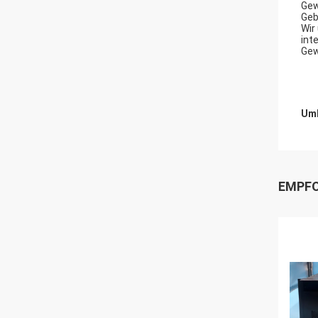
Gew
Geb
Wir
int
Gew
Umb
EMPFO