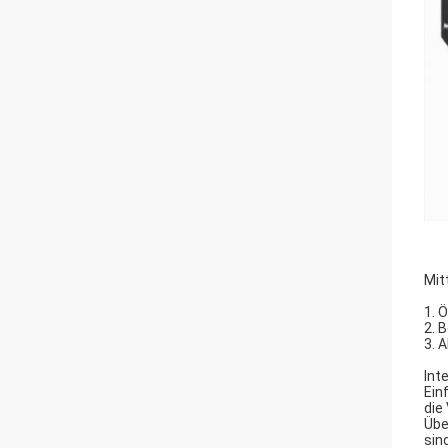
Mit
1. 
2. 
3. 
Int
Ein
die
Übe
sind