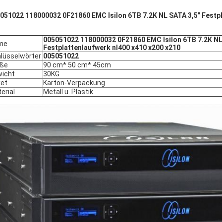
051022 118000032 0F21860 EMC Isilon 6TB 7.2K NL SATA 3,5" Festpl
005051022 118000032 0F21860 EMC Isilon 6TB 7.2K NL
me
Festplattenlaufwerk nl400 x410 x200 x210
lüsselwörter
005051022
öße
90 cm* 50 cm* 45cm
icht
30KG
et
Karton-Verpackung
erial
Metall u. Plastik