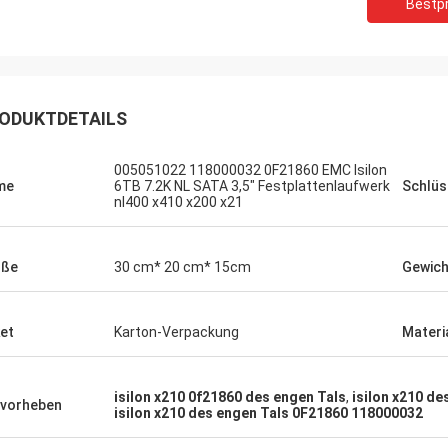
Bestpr
ODUKTDETAILS
005051022 118000032 0F21860 EMC Isilon
me
6TB 7.2K NL SATA 3,5" Festplattenlaufwerk
Schlüs
nl400 x410 x200 x21
öße
30 cm* 20 cm* 15cm
Gewich
et
Karton-Verpackung
Materi
isilon x210 0f21860 des engen Tals
,
isilon x210 d
vorheben
isilon x210 des engen Tals 0F21860 118000032