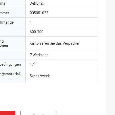
ame
Dell Emc
ummer
005051022
ellmenge
1
600-700
ng
Kartonieren Sie das Verpacken
ionen
7 Werktage
bedingungen
T/T
ngsmaterial-
5/pcs/week