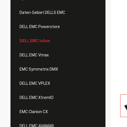
Daten-Gebiet DELLS EMC
DELL EMC Powerstore
DELL EMC Isilon
DELL EMC Vmax
EMC Symmetrix DMX
DELL EMC VPLEX
DELL EMC XtremIO
EMC Clariion CX
DELL EMC AVAMAR