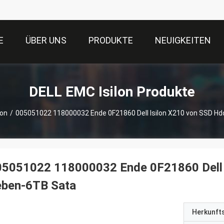
E
ÜBER UNS
PRODUKTE
NEUIGKEITEN
DELL EMC Isilon Produkte
lon
/
005051022 118000032 Ende 0F21860 Dell Isilon X210 von SSD Hd
05051022 118000032 Ende 0F21860 Dell I
eben-6TB Sata
Herkunft