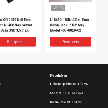
VIDEO
t 0f19459 Dell Emc
L18650-1ISIL-A Dell Emc
lon Nl 400 Nas Server
Isilon Backup Battery
 Sata SSD 3,5 7.2K
Modul 403-0029-02
Bestpreis
Bestpreis
Produkte
n
Einheits-Speicher DELLS EMC
Speicher DELLS EMC VNX
IDEO
VIDEO
Daten-Gebiet DELLS EMC