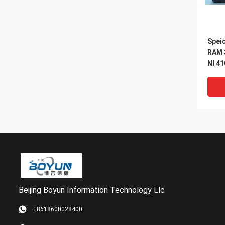
Spei
RAM 3
Nl 4
Beijing Boyun Information Technology Llc
VI
+8618600028400