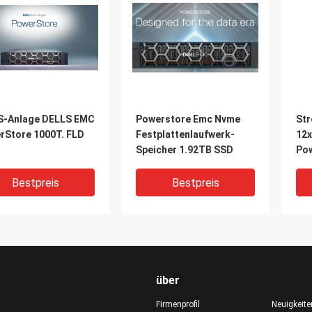
S-Anlage DELLS EMC
Powerstore Emc Nvme
St
rStore 1000T. FLD
Festplattenlaufwerk-
12x
Speicher 1.92TB SSD
Pow
Bestpreis
Bestpreis
über
Firmenprofil
Neuigkeite