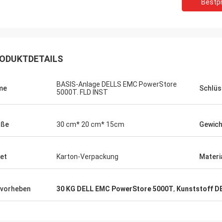
Bestpr
ODUKTDETAILS
BASIS-Anlage DELLS EMC PowerStore
me
Schlüs
5000T. FLD INST
öße
30 cm* 20 cm* 15cm
Gewich
et
Karton-Verpackung
Materi
vorheben
30 KG DELL EMC PowerStore 5000T
,
Kunststoff D