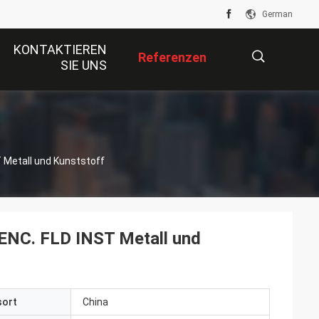
German
KONTAKTIEREN
Referenzen
SIE UNS
描
 Metall und Kunststoff
述
NC. FLD INST Metall und
sort
China