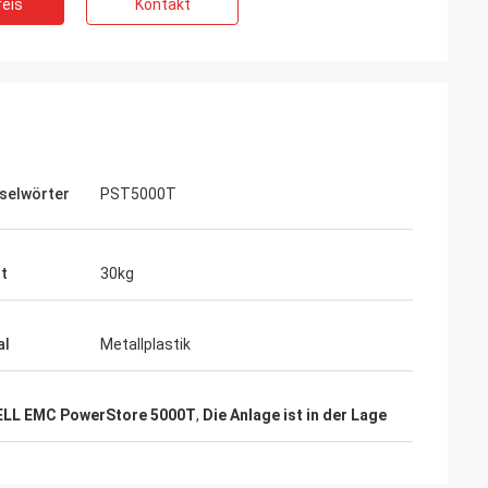
eis
Kontakt
selwörter
PST5000T
t
30kg
al
Metallplastik
ELL EMC PowerStore 5000T
,
Die Anlage ist in der Lage