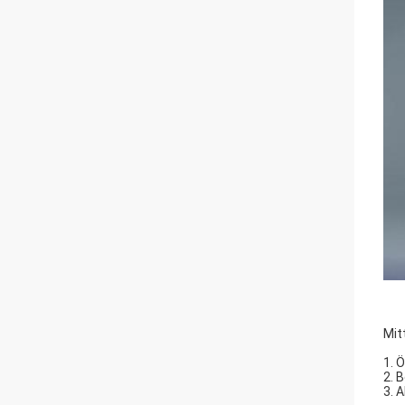
Mit
1. 
2. 
3. 