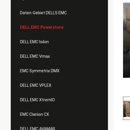
Daten-Gebiet DELLS EMC
DELL EMC Powerstore
DELL EMC Isilon
DELL EMC Vmax
EMC Symmetrix DMX
DELL EMC VPLEX
DELL EMC XtremIO
EMC Clariion CX
DELL EMC AVAMAR