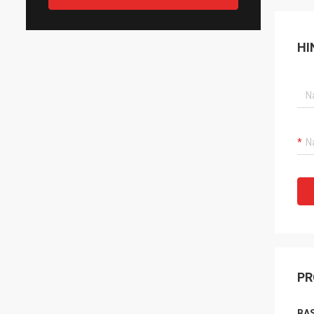
HI
PR
BAS