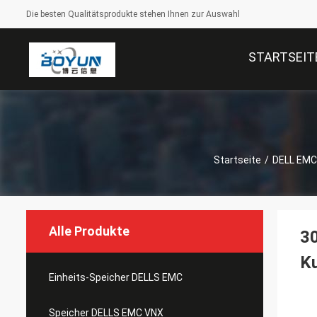
Die besten Qualitätsprodukte stehen Ihnen zur Auswahl
STARTSEIT
Startseite
/
DELL EMC
Alle Produkte
3
Ku
Einheits-Speicher DELLS EMC
Speicher DELLS EMC VNX