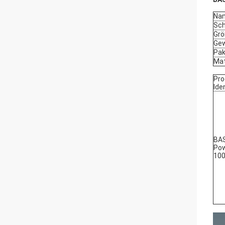
Na
Sch
Gr
Gew
Pak
Mat
Pro
Ide
BAS
Po
100