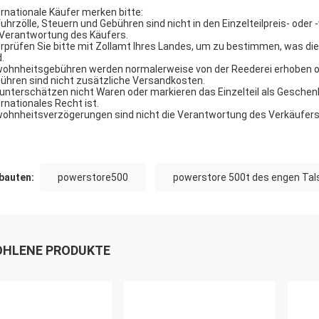
ernationale Käufer merken bitte:
fuhrzölle, Steuern und Gebühren sind nicht in den Einzelteilpreis- ode
 Verantwortung des Käufers.
rprüfen Sie bitte mit Zollamt Ihres Landes, um zu bestimmen, was d
.
ohnheitsgebühren werden normalerweise von der Reederei erhoben od
ühren sind nicht zusätzliche Versandkosten.
 unterschätzen nicht Waren oder markieren das Einzelteil als Geschen
ernationales Recht ist.
ohnheitsverzögerungen sind nicht die Verantwortung des Verkäufers
auten:
powerstore500
powerstore 500t des engen Tal
HLENE PRODUKTE