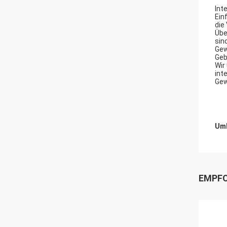
Int
Ein
die
Übe
sind
Gew
Geb
Wir
int
Gew
Umb
EMPFO