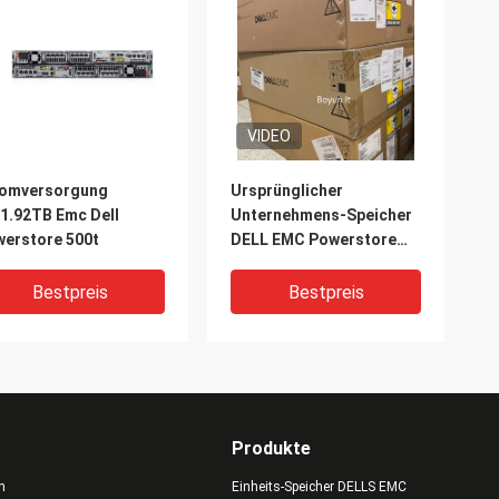
VIDEO
romversorgung
Ursprünglicher
1.92TB Emc Dell
Unternehmens-Speicher
erstore 500t
DELL EMC Powerstore
5200T 12*3.84T
Bestpreis
Bestpreis
Produkte
n
Einheits-Speicher DELLS EMC