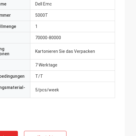
ame
Dell Emc
ummer
5000T
ellmenge
1
70000-80000
ng
Kartonieren Sie das Verpacken
ionen
7 Werktage
bedingungen
T/T
ngsmaterial-
5/pcs/week