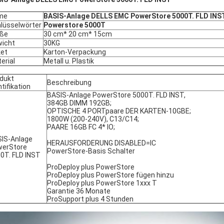
me
BASIS-Anlage DELLS EMC PowerStore 5000T. FLD INS
lüsselwörter
Powerstore 5000T
öße
30 cm* 20 cm* 15cm
icht
30KG
et
Karton-Verpackung
erial
Metall u. Plastik
dukt
Beschreibung
ntifikation
BASIS-Anlage PowerStore 5000T. FLD INST,
384GB DIMM 192GB;
OPTISCHE 4 PORTpaare DER KARTEN-10GBE;
1800W (200-240V), C13/C14;
PAARE 16GB FC 4* IO;
IS-Anlage
HERAUSFORDERUNG DISABLED=IC
werStore
PowerStore-Basis Schalter
0T. FLD INST
ProDeploy plus PowerStore
ProDeploy plus PowerStore fügen hinzu
ProDeploy plus PowerStore 1xxx T
Garantie 36 Monate
ProSupport plus 4 Stunden