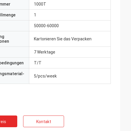
ummer
1000T
ellmenge
1
50000-60000
ng
Kartonieren Sie das Verpacken
ionen
7 Werktage
bedingungen
T/T
ngsmaterial-
5/pcs/week
eis
Kontakt