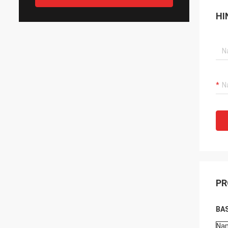
HI
PR
BAS
Na