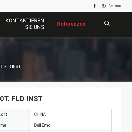
German
KONTAKTIEREN
Referenzen
SIE UNS
描
T. FLD INST
述
0T. FLD INST
sort
CHINA
ame
Dell Emc