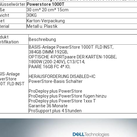
lüsselwörter
Powerstore 1000T
öße
30 cm* 20 cm* 15cm
icht
30KG
et
Karton-Verpackung
erial
Metall u. Plastik
dukt
Beschreibung
ntifikation
BASIS-Anlage PowerStore 1000T. FLD INST,
384GB DIMM 192GB;
OPTISCHE 4 PORTpaare DER KARTEN-10GBE;
1800W (200-240V), C13/C14;
PAARE 16GB FC 4* IO;
IS-Anlage
HERAUSFORDERUNG DISABLED=IC
werStore
PowerStore-Basis Schalter
0T. FLD INST
ProDeploy plus PowerStore
ProDeploy plus PowerStore fügen hinzu
ProDeploy plus PowerStore 1xxx T
Garantie 36 Monate
ProSupport plus 4 Stunden