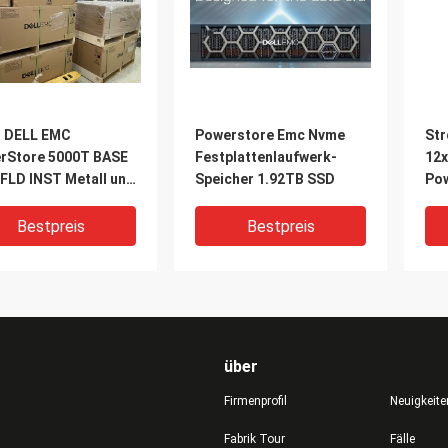
g DELL EMC
Powerstore Emc Nvme
St
rStore 5000T BASE
Festplattenlaufwerk-
12x
 FLD INST Metall und
Speicher 1.92TB SSD
Pow
tstoff
Bestpreis
Bestpreis
über
Firmenprofil
Neuigkeite
Fabrik Tour
Fälle