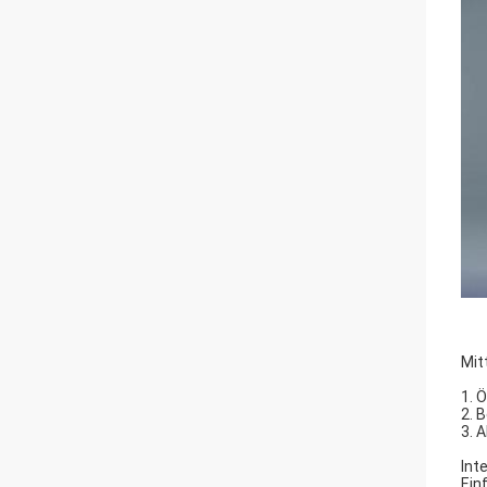
Mit
1. 
2. 
3. 
Int
Ein