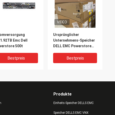
VIDEO
romversorgung
Ursprünglicher
1.92TB Emc Dell
Unternehmens-Speicher
erstore 500t
DELL EMC Powerstore
5200T 12*3.84T
Bestpreis
Bestpreis
Produkte
n
Einheits-Speicher DELLS EMC
Speicher DELLS EMC VNX