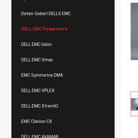
Daten-Gebiet DELLS EMC
DELL EMC Powerstore
DELL EMC Isilon
DELL EMC Vmax
EMC Symmetrix DMX
DELL EMC VPLEX
DELL EMC XtremIO
EMC Clariion CX
DELL EMC AVAMAR