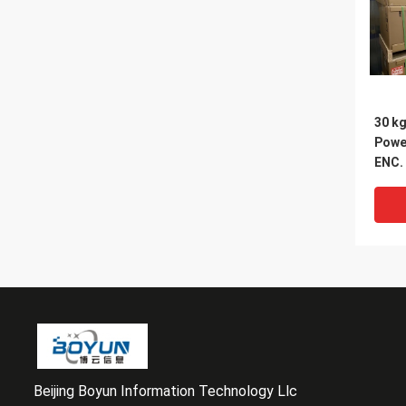
30 k
Powe
ENC.
Kuns
Beijing Boyun Information Technology Llc