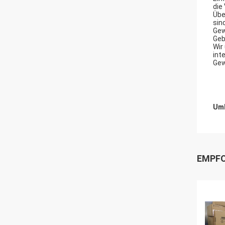
die
Übe
sind
Gew
Geb
Wir
int
Gew
Umb
EMPFO