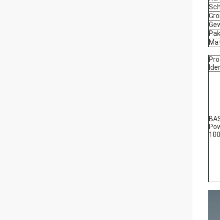
Sch
Gr
Gew
Pak
Mat
Pro
Ide
BAS
Po
100