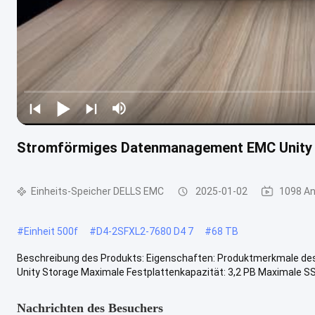
Stromförmiges Datenmanagement EMC Unity 
Einheits-Speicher DELLS EMC
2025-01-02
1098 An
#
Einheit 500f
#
D4-2SFXL2-7680 D4 7
#
68 TB
Beschreibung des Produkts: Eigenschaften: Produktmerkmale de
Unity Storage Maximale Festplattenkapazität: 3,2 PB Maximale SSD-
Nachrichten des Besuchers