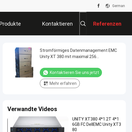
German
Produkte
Kontaktieren
Referenzen
Sie Uns
Stromförmiges Datenmanagement EMC
Unity XT 380 mit maximal 256
Dateisystemen
Kontaktieren Sie uns jetzt
Mehr erfahren
Verwandte Videos
UNITY XT380 4*1.2T 4*1
6GB FC DellEMC Unity XT3
80