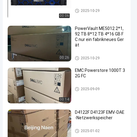
Einheits-Speicher DELLS EMC
2025-10-29
00:06
PowerVault ME5012 2*1,
92 TB 8*12 TB 4*16 GB F
C nur ein fabrikneues Ger
ät
Einheits-Speicher DELLS EMC
00:26
2025-10-29
EMC Powerstore 1000T 3
2G FC
Einheits-Speicher DELLS EMC
2025-09-09
00:14
D4122F D4123F EMV-DAE
-Netzwerkspeicher
Einheits-Speicher DELLS EMC
2025-01-02