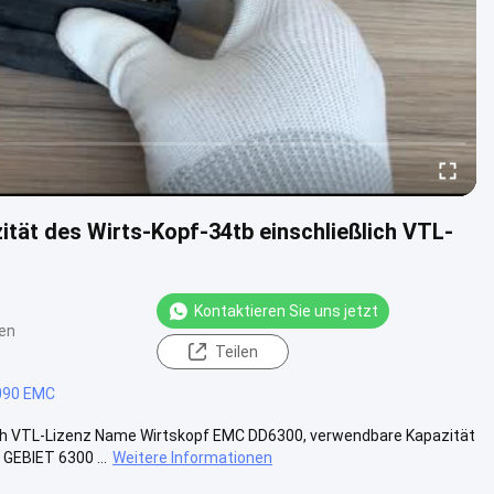
ät des Wirts-Kopf-34tb einschließlich VTL-
Kontaktieren Sie uns jetzt
en
Teilen
090 EMC
ich VTL-Lizenz Name Wirtskopf EMC DD6300, verwendbare Kapazität
GEBIET 6300 ...
Weitere Informationen