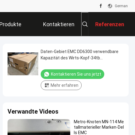
German
Produkte
Kontaktieren
Referenzen
Sie Uns
Daten-Gebiet EMC DD6300 verwendbare
Kapazität des Wirts-Kopf-34tb
einschließlich VTL-Lizenz
Kontaktieren Sie uns jetzt
Mehr erfahren
Verwandte Videos
Metro-Knoten MN-114 Me
tallmaterieller Marken-Del
ls EMC