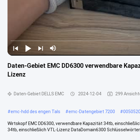
Daten-Gebiet EMC DD6300 verwendbare Kapazit
Lizenz
Daten-Gebiet DELLS EMC
2024-12-04
299 Ansicht
#
emc-hdd des engen Tals
#
emc-Datengebiet 7200
#
005052
Wirtskopf EMC DD6300, verwendbare Kapazität 34tb, einschließl
34tb, einschließlich VTL-Lizenz DataDomain6300 Schlüsselwörter 