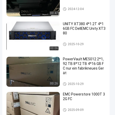
Daten-Gebiet DELLS EMC
2024-12-04
00:47
UNITY XT380 4*1.2T 4*1
6GB FC DellEMC Unity XT3
80
Einheits-Speicher DELLS EMC
2025-10-29
00:06
PowerVault ME5012 2*1,
92 TB 8*12 TB 4*16 GB F
C nur ein fabrikneues Ger
ät
Einheits-Speicher DELLS EMC
00:26
2025-10-29
EMC Powerstore 1000T 3
2G FC
Einheits-Speicher DELLS EMC
2025-09-09