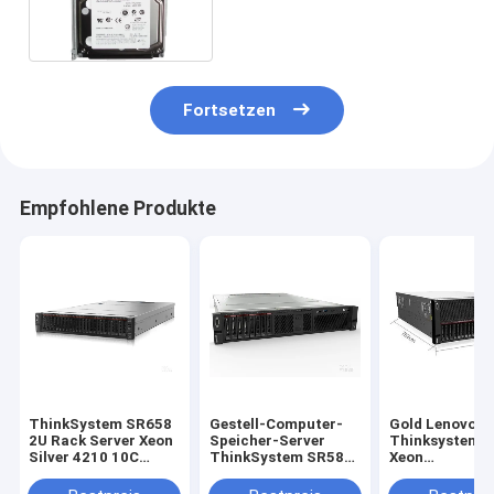
2.5 6G V3700/3500
Fortsetzen
Empfohlene Produkte
ThinkSystem SR658
Gestell-Computer-
Gold Lenovo
2U Rack Server Xeon
Speicher-Server
Thinksystem 
Silver 4210 10C
ThinkSystem SR588
Xeon
2.2GHZ 24 RAM
2U
5218*4/256GB
Steckplätze
+ 960GB*2