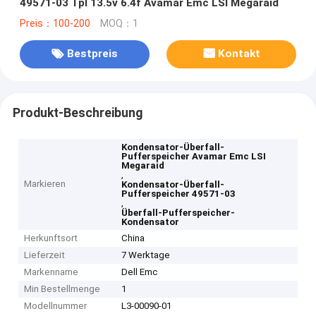
49571-03 Tpl 13.5v 6.4f Avamar Emc LSI Megaraid
Preis：100-200
MOQ：1
Bestpreis
Kontakt
Produkt-Beschreibung
Kondensator-Überfall-
Pufferspeicher Avamar Emc LSI
Megaraid
,
Markieren
Kondensator-Überfall-
Pufferspeicher 49571-03
,
Überfall-Pufferspeicher-
Kondensator
Herkunftsort
China
Lieferzeit
7 Werktage
Markenname
Dell Emc
Min Bestellmenge
1
Modellnummer
L3-00090-01