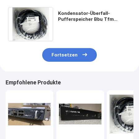
Kondensator-Überfall-
Pufferspeicher Bbu Tfm
49571-03 Tpl 13.5v 6.4f Avamar
Emc LSI Megaraid
Fortsetzen
Empfohlene Produkte