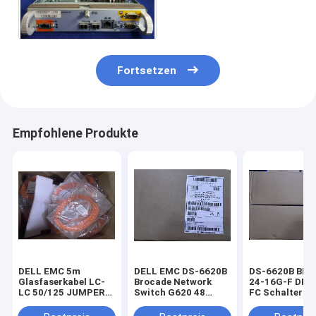
Emc Axs 150 100-560-
935
Fortsetzen
Empfohlene Produkte
DELL EMC 5m
DELL EMC DS-6620B
DS-6620B BR-
Glasfaserkabel LC-
Brocade Network
24-16G-F DEL
LC 50/125 JUMPER
Switch G620 48
FC Schalter 1
LC(D), 2mm ZIP
SFP+ Port 4x QSFP
mit 24 aktiven
OFNP 038-003-739
16 GB