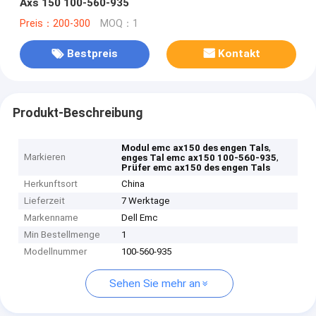
Axs 150 100-560-935
Preis：200-300
MOQ：1
Bestpreis
Kontakt
Produkt-Beschreibung
,
Modul emc ax150 des engen Tals
Markieren
,
enges Tal emc ax150 100-560-935
Prüfer emc ax150 des engen Tals
Herkunftsort
China
Lieferzeit
7 Werktage
Markenname
Dell Emc
Min Bestellmenge
1
Modellnummer
100-560-935
Sehen Sie mehr an