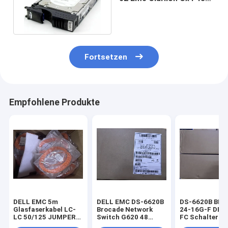
CX3 600GB FC HDD 15K
Pn
Fortsetzen
Empfohlene Produkte
DELL EMC 5m
DELL EMC DS-6620B
DS-6620B BR-
Glasfaserkabel LC-
Brocade Network
24-16G-F DEL
LC 50/125 JUMPER
Switch G620 48
FC Schalter 1
LC(D), 2mm ZIP
SFP+ Port 4x QSFP
mit 24 aktiven