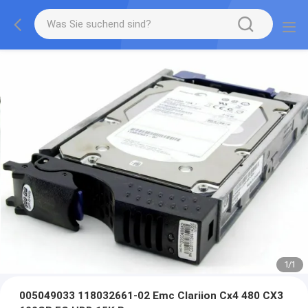
1
/
1
005049033 118032661-02 Emc Clariion Cx4 480 CX3