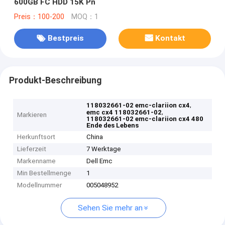
600GB FC HDD 15K Pn
Preis：100-200
MOQ：1
Bestpreis
Kontakt
Produkt-Beschreibung
,
118032661-02 emc-clariion cx4
,
emc cx4 118032661-02
Markieren
118032661-02 emc-clariion cx4 480
Ende des Lebens
Herkunftsort
China
Lieferzeit
7 Werktage
Markenname
Dell Emc
Min Bestellmenge
1
Modellnummer
005048952
Sehen Sie mehr an