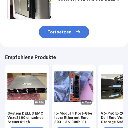
EMC VNX Dämpfungsregler-
6.0Gbps 5400 VNX5200
Fortsetzen
Empfohlene Produkte
System DELLS EMC
Io-Modul 4 Port-Gbe
V6-Ps6fx-200
Vnxe3100 einzelnes
Iscsi Ethernet Emc
Dell Emc Vnx
Steuer6*1tb
303-136-000b-01
Storage Ssd 3,
für Vnxe3100 3150
Vnxe315 Vnxe