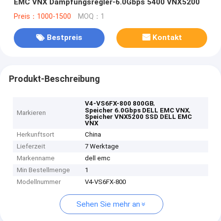
EMC VNX Dämpfungsregler-6.0Gbps 5400 VNX5200
Preis：1000-1500
MOQ：1
Bestpreis
Kontakt
Produkt-Beschreibung
,
V4-VS6FX-800 800GB
,
Speicher 6.0Gbps DELL EMC VNX
Markieren
Speicher VNX5200 SSD DELL EMC
VNX
Herkunftsort
China
Lieferzeit
7 Werktage
Markenname
dell emc
Min Bestellmenge
1
Modellnummer
V4-VS6FX-800
Sehen Sie mehr an