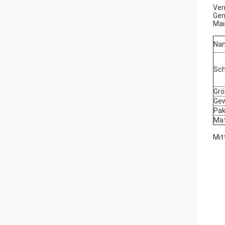
Ver
Gen
Mai
Na
Sch
Gr
Gew
Pak
Mat
Mit