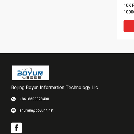
10K 
1000
Vnx 
Dämp
Beijing Boyun Information Technology Llc
VI
+8618600028400
Spei
zhumin@boyunit.net
Dämp
Dell
VNX 