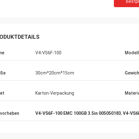
Bestpr
ODUKTDETAILS
me
V4-VS6F-100
Modell
öße
30cm*20cm*15cm
Gewich
et
Karton-Verpackung
Materi
vorheben
V4-VS6F-100 EMC 100GB 3.5in 005050183
,
V4-VS6