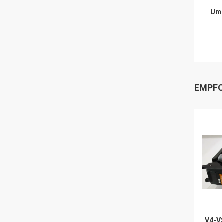
Umb
EMPFO
V4-V