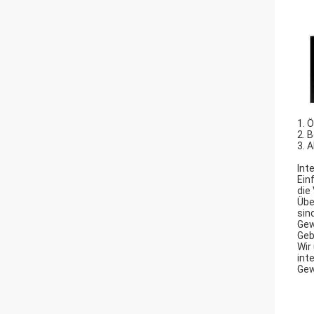
1. 
2. 
3. 
Int
Ein
die
Übe
sind
Gew
Geb
Wir
int
Gew