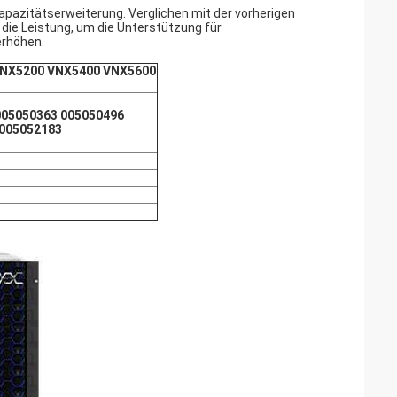
apazitätserweiterung. Verglichen mit der vorherigen
d die Leistung, um die Unterstützung für
rhöhen.
VNX5200 VNX5400 VNX5600
005050363 005050496
 005052183