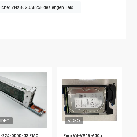
icher VNXB6GDAE25F des engen Tals
IDEO
VIDEO
3-224-000C-03 EMC
Emc V4-VS15-600u