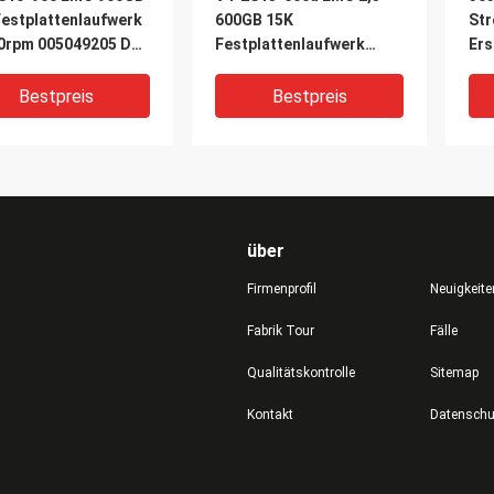
Festplattenlaufwerk
600GB 15K
St
0rpm 005049205 Dell
Festplattenlaufwerk
Ers
5400
005050936
Dä
fungsreglers
Dämpfungsreglers
Vn
Bestpreis
Bestpreis
005050935 005050847
Inp
über
Firmenprofil
Neuigkeite
Fabrik Tour
Fälle
DEO
VIDEO
V
Qualitätskontrolle
Sitemap
cher 5400
5400 Stromversorgungs-
V4-
Kontakt
fungsreglers EFD
Einheit 071-000-578
00
 Vnx 5600 DELL EMC
1100w DELLS EMC VNX
00
EMC-V4-2S6FX-800u
Speicher-P.S. VNX5400
SSD