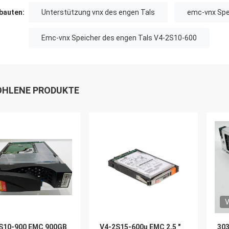
auten:
Unterstützung vnx des engen Tals
emc-vnx Spe
Emc-vnx Speicher des engen Tals V4-2S10-600
HLENE PRODUKTE
V
S10-900 EMC 900GB
V4-2S15-600u EMC 2,5 ″
30