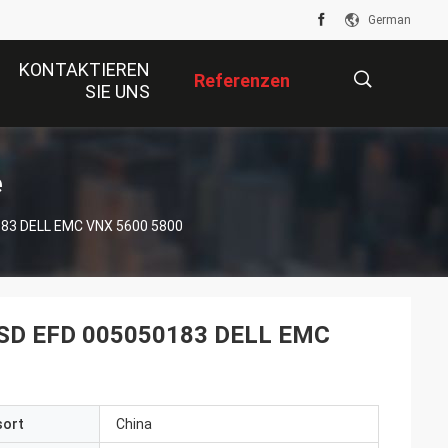
German
KONTAKTIEREN
Referenzen
SIE UNS
描
e
183 DELL EMC VNX 5600 5800
述
SSD EFD 005050183 DELL EMC
sort
China