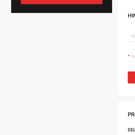
HI
PR
DEL