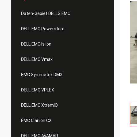
Daten-Gebiet DELLS EMC
DELL EMC Powerstore
DELL EMC Isilon
DELL EMC Vmax
EMC Symmetrix DMX
DELL EMC VPLEX
DELL EMC XtremIO
EMC Clariion CX
DELL EMC AVAMAR