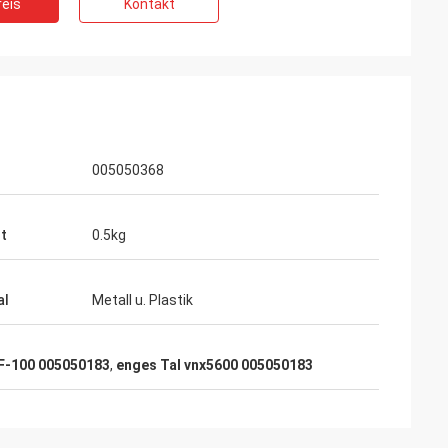
eis
Kontakt
005050368
t
0.5kg
al
Metall u. Plastik
F-100 005050183
,
enges Tal vnx5600 005050183