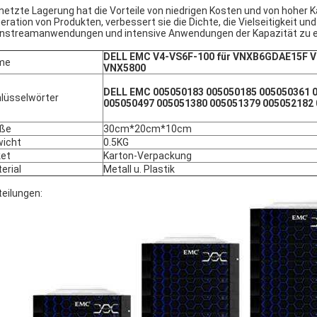
netzte Lagerung hat die Vorteile von niedrigen Kosten und von hoher K
eration von Produkten, verbessert sie die Dichte, die Vielseitigkeit un
nstreamanwendungen und intensive Anwendungen der Kapazität zu e
DELL EMC V4-VS6F-100 für VNXB6GDAE15F 
me
VNX5800
DELL EMC 005050183 005050185 005050361 
lüsselwörter
005050497 005051380 005051379 005052182
öße
30cm*20cm*10cm
icht
0.5KG
et
Karton-Verpackung
erial
Metall u. Plastik
teilungen: