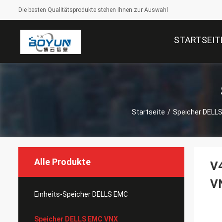
Die besten Qualitätsprodukte stehen Ihnen zur Auswahl
STARTSEIT
Startseite
/
Speicher DELL
Alle Produkte
V
V
Einheits-Speicher DELLS EMC
Speicher DELLS EMC VNX