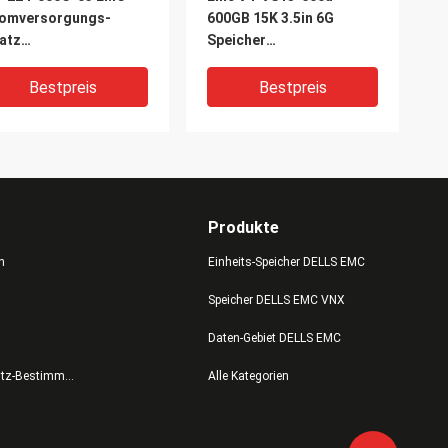
romversorgungs-
600GB 15K 3.5in 6G
atz
Speicher
mpfungsreglers
Dämpfungsreglers HDD
x5200
DELL EMC VNX 5200 5400
Bestpreis
Bestpreis
ut-/Outputmodul-6G
Produkte
n
Einheits-Speicher DELLS EMC
Speicher DELLS EMC VNX
IDEO
VIDEO
Daten-Gebiet DELLS EMC
2s6fx-1600u
Dämpfungsregler 6G
Datenschutz-Bestimmungen
Alle Kategorien
5051141 005051126
HDD VNXB6GDAE25F Dell
5052229 005052228
Emc Vnx 5800 EMC-V4-
 Dell Emc Vnx 5200
2S10-012 1.2TB 10K 2.5in