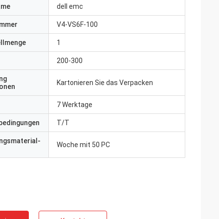
ame
dell emc
ummer
V4-VS6F-100
ellmenge
1
200-300
ng
Kartonieren Sie das Verpacken
ionen
7 Werktage
bedingungen
T/T
ngsmaterial-
Woche mit 50 PC