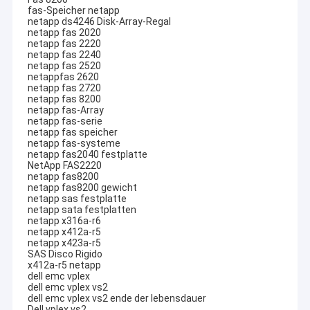
fas-Speicher netapp
netapp ds4246 Disk-Array-Regal
netapp fas 2020
netapp fas 2220
netapp fas 2240
netapp fas 2520
netappfas 2620
netapp fas 2720
netapp fas 8200
netapp fas-Array
netapp fas-serie
netapp fas speicher
netapp fas-systeme
netapp fas2040 festplatte
NetApp FAS2220
netapp fas8200
netapp fas8200 gewicht
netapp sas festplatte
netapp sata festplatten
netapp x316a-r6
netapp x412a-r5
netapp x423a-r5
SAS Disco Rigido
x412a-r5 netapp
dell emc vplex
dell emc vplex vs2
dell emc vplex vs2 ende der lebensdauer
Dell vplex vs2