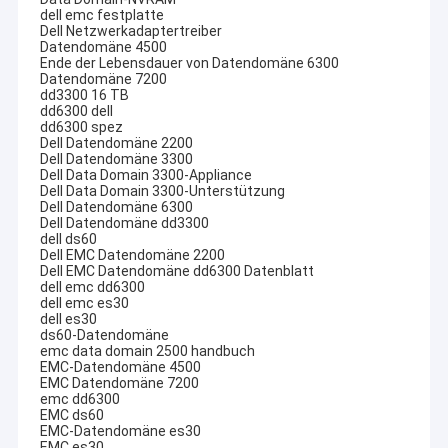
dell emc festplatte
Dell Netzwerkadaptertreiber
Datendomäne 4500
Ende der Lebensdauer von Datendomäne 6300
Datendomäne 7200
dd3300 16 TB
dd6300 dell
dd6300 spez
Dell Datendomäne 2200
Dell Datendomäne 3300
Dell Data Domain 3300-Appliance
Dell Data Domain 3300-Unterstützung
Dell Datendomäne 6300
Dell Datendomäne dd3300
dell ds60
Dell EMC Datendomäne 2200
Dell EMC Datendomäne dd6300 Datenblatt
dell emc dd6300
dell emc es30
dell es30
ds60-Datendomäne
emc data domain 2500 handbuch
EMC-Datendomäne 4500
EMC Datendomäne 7200
emc dd6300
EMC ds60
EMC-Datendomäne es30
EMC es30