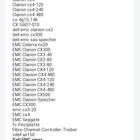
Clarion cx4-120
Clarion cx4-240
Clarion cx4-480
cx-4g15-146
CX-SA07-010
dell emc clariion cx3
dell emc cx300
dell emc sas speicher
EMC Celerra ns20
EMC Clarion CX300
EMC Clarion CX3-40
EMC Clarion CX3-80
EMC Clarion CX3-80
EMC Clarion CX4 120
EMC Clariion CX4 480
EMC Clarion CX4-120
EMC Clarion CX4-240
EMC Clarion CX4-480
EMC Clarion CX500
EMC Clarion-Speicher
EMC CX300
emc cx3-20
EMC cx4
EMC Seagate
fc-Festplatte
Fibre-Channel-Controller-Treiber
vdell ax150
Dell EMC vmax