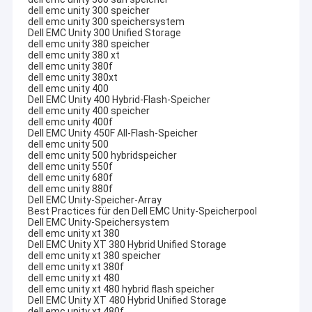
dell emc unity 300 speicher
technischen Demonstration, Ausrüstungsauswahl, IT-Service,
Fabrik-Ausflug
dell emc unity 300 speichersystem
IT-Produktzirkulation, Anwendungsentwicklung und in
Dell EMC Unity 300 Unified Storage
Verbindung stehende technische Unterstützung und
Qualitätskontrolle
dell emc unity 380 speicher
Kundendienst angesammelt. Mit den hervorragenden Lösungen,
dell emc unity 380 xt
den Benutzern der Firma während der medizinischen, der
dell emc unity 380f
Treten Sie mit uns in Verbindung
Regierung, der Herstellung, Finanz- und anderen Industrien der
dell emc unity 380xt
dell emc unity 400
Luftfahrt, der Ausbildung, der Telekommunikation
.
Dell EMC Unity 400 Hybrid-Flash-Speicher
Fordern Sie ein Zitat
dell emc unity 400 speicher
dell emc unity 400f
Dell EMC Unity 450F All-Flash-Speicher
dell emc unity 500
dell emc unity 500 hybridspeicher
Einheits-Speicher DELLS EMC
dell emc unity 550f
dell emc unity 680f
dell emc unity 880f
Speicher DELLS EMC VNX
Dell EMC Unity-Speicher-Array
Best Practices für den Dell EMC Unity-Speicherpool
Dell EMC Unity-Speichersystem
Daten-Gebiet DELLS EMC
dell emc unity xt 380
Dell EMC Unity XT 380 Hybrid Unified Storage
dell emc unity xt 380 speicher
DELL EMC Powerstore
dell emc unity xt 380f
dell emc unity xt 480
dell emc unity xt 480 hybrid flash speicher
DELL EMC Isilon
Dell EMC Unity XT 480 Hybrid Unified Storage
dell emc unity xt 480f