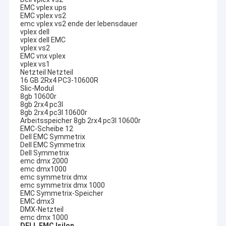
EMC vplex ups
EMC vplex vs2
emc vplex vs2 ende der lebensdauer
vplex dell
vplex dell EMC
vplex vs2
EMC vnx vplex
vplex vs1
Netzteil Netzteil
16 GB 2Rx4 PC3-10600R
Slic-Modul
8gb 10600r
8gb 2rx4 pc3l
8gb 2rx4 pc3l 10600r
Arbeitsspeicher 8gb 2rx4 pc3l 10600r
EMC-Scheibe 12
Dell EMC Symmetrix
Dell EMC Symmetrix
Dell Symmetrix
emc dmx 2000
emc dmx1000
emc symmetrix dmx
emc symmetrix dmx 1000
EMC Symmetrix-Speicher
EMC dmx3
DMX-Netzteil
emc dmx 1000
DELL EMC Isilon