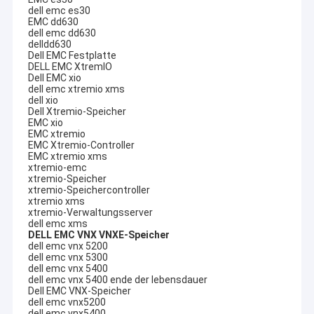
dell emc es30
EMC dd630
dell emc dd630
delldd630
Dell EMC Festplatte
DELL EMC XtremIO
Dell EMC xio
dell emc xtremio xms
dell xio
Dell Xtremio-Speicher
EMC xio
EMC xtremio
EMC Xtremio-Controller
EMC xtremio xms
xtremio-emc
xtremio-Speicher
xtremio-Speichercontroller
xtremio xms
xtremio-Verwaltungsserver
dell emc xms
DELL EMC VNX VNXE-Speicher
dell emc vnx 5200
dell emc vnx 5300
dell emc vnx 5400
dell emc vnx 5400 ende der lebensdauer
Dell EMC VNX-Speicher
dell emc vnx5200
dell emc vnx5400