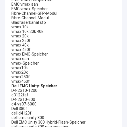
EMC vmax san
EMC vmax-Speicher
Fibre-Channel-SFP-Modul
Fibre-Channel-Modul
Glasfaserkanal sfp
vmax 10k
vmax 10k 20k 40k
vmax 20k
vmax 250f
vmax 40k
vmax 450f
vmax EMC-Speicher
vmax san
vmax-Speicher
vmax10k
vmax20k
vmax250f
vmax450f
Dell EMC Unity-Speicher
D4-2S10-1200
Haus
d3122faf
D4-2S10-600
Peking Boyun wurde im Jahre 2014 gegründet,
ist ein Mittel
d4-vs07-6000
von weithin bekannten IT-Produkten, damit Unternehmen auf
Produkte
Dell 380f
die Lieferung von IT-Services und von Lösungen der Firma,
dell d4123f
Website sich konzentrieren: www.boyunit.net haben wir die
dell emc unity 300
Über uns
Agenturqualifikation von DELL EMC, NETAPP, Lenovo, Inspur-
Dell EMC Unity 300 Hybrid-Flash-Speicher
Produkte erreicht. Die Firma hat reiche Erfahrung in der
dell emc unity 300 san speicher