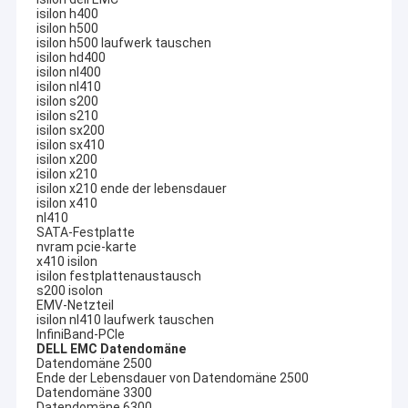
isilon h400
isilon h500
isilon h500 laufwerk tauschen
isilon hd400
isilon nl400
isilon nl410
isilon s200
isilon s210
isilon sx200
isilon sx410
isilon x200
isilon x210
isilon x210 ende der lebensdauer
isilon x410
nl410
SATA-Festplatte
nvram pcie-karte
x410 isilon
isilon festplattenaustausch
s200 isolon
EMV-Netzteil
isilon nl410 laufwerk tauschen
InfiniBand-PCIe
DELL EMC Datendomäne
Datendomäne 2500
Ende der Lebensdauer von Datendomäne 2500
Datendomäne 3300
Datendomäne 6300