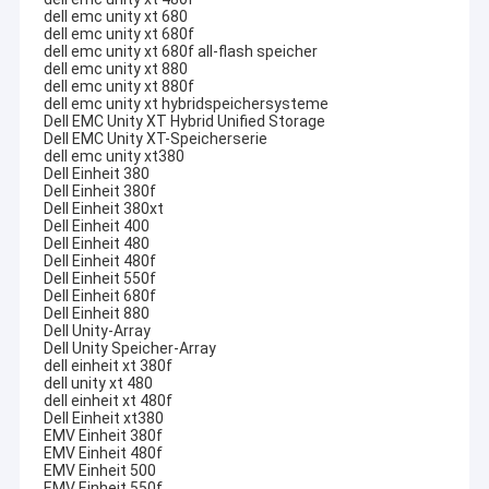
DELL EMC Vmax
dell emc unity xt 680
dell emc unity xt 680f
dell emc unity xt 680f all-flash speicher
EMC Symmetrix DMX
dell emc unity xt 880
dell emc unity xt 880f
dell emc unity xt hybridspeichersysteme
DELL EMC VPLEX
Dell EMC Unity XT Hybrid Unified Storage
Dell EMC Unity XT-Speicherserie
dell emc unity xt380
DELL EMC XtremIO
Dell Einheit 380
Dell Einheit 380f
EMC Clariion CX
Dell Einheit 380xt
Dell Einheit 400
Dell Einheit 480
DELL EMC AVAMAR
Dell Einheit 480f
Dell Einheit 550f
Dell Einheit 680f
NETAPP FAS
Dell Einheit 880
Dell Unity-Array
Dell Unity Speicher-Array
IBM-Server
dell einheit xt 380f
dell unity xt 480
Huawei-Serverspeicher
dell einheit xt 480f
Dell Einheit xt380
EMV Einheit 380f
Dell Speicher
EMV Einheit 480f
EMV Einheit 500
EMV Einheit 550f