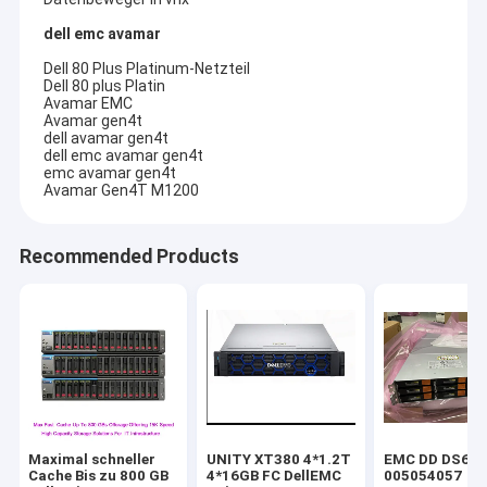
dell emc avamar
Dell 80 Plus Platinum-Netzteil
Dell 80 plus Platin
Avamar EMC
Avamar gen4t
dell avamar gen4t
dell emc avamar gen4t
emc avamar gen4t
Avamar Gen4T M1200
Recommended Products
Maximal schneller
UNITY XT380 4*1.2T
EMC DD DS60 
Cache Bis zu 800 GB
4*16GB FC DellEMC
005054057