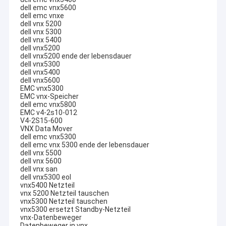
dell emc vnx5600
dell emc vnxe
dell vnx 5200
dell vnx 5300
dell vnx 5400
dell vnx5200
dell vnx5200 ende der lebensdauer
dell vnx5300
dell vnx5400
dell vnx5600
EMC vnx5300
EMC vnx-Speicher
dell emc vnx5800
EMC v4-2s10-012
V4-2S15-600
VNX Data Mover
dell emc vnx5300
dell emc vnx 5300 ende der lebensdauer
dell vnx 5500
dell vnx 5600
dell vnx san
dell vnx5300 eol
vnx5400 Netzteil
vnx 5200 Netzteil tauschen
vnx5300 Netzteil tauschen
vnx5300 ersetzt Standby-Netzteil
vnx-Datenbeweger
Datenbeweger in vnx