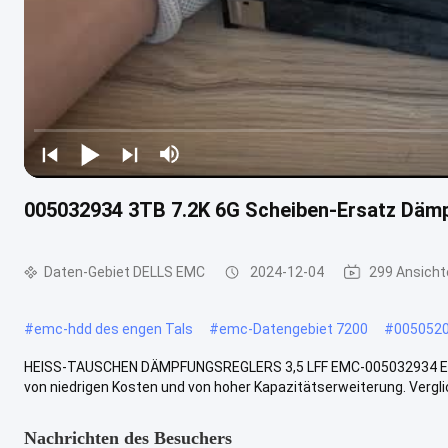
005032934 3TB 7.2K 6G Scheiben-Ersatz Dämp
Daten-Gebiet DELLS EMC
2024-12-04
299 Ansicht
#
emc-hdd des engen Tals
#
emc-Datengebiet 7200
#
005052
HEISS-TAUSCHEN DÄMPFUNGSREGLERS 3,5 LFF EMC-005032934 EMC 
von niedrigen Kosten und von hoher Kapazitätserweiterung. Verglic
Nachrichten des Besuchers