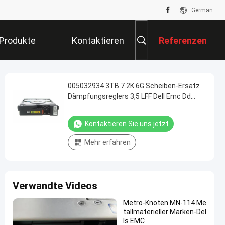
German
Produkte
Kontaktieren
Referenzen
Sie Uns
005032934 3TB 7.2K 6G Scheiben-Ersatz
Dämpfungsreglers 3,5 LFF Dell Emc Dd
2500
Kontaktieren Sie uns jetzt
Mehr erfahren
Verwandte Videos
Metro-Knoten MN-114 Me
tallmaterieller Marken-Del
ls EMC