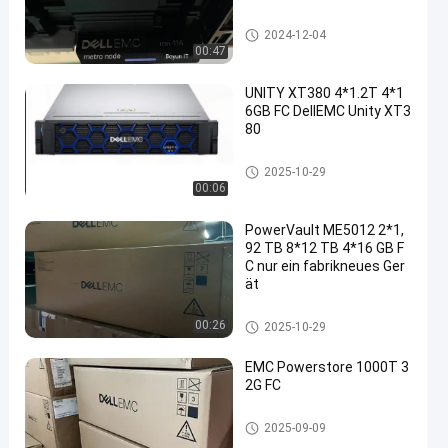
Daten-Gebiet DELLS EMC
2024-12-04
00:47
UNITY XT380 4*1.2T 4*1
6GB FC DellEMC Unity XT3
80
Einheits-Speicher DELLS EMC
2025-10-29
00:06
PowerVault ME5012 2*1,
92 TB 8*12 TB 4*16 GB F
C nur ein fabrikneues Ger
ät
Einheits-Speicher DELLS EMC
00:26
2025-10-29
EMC Powerstore 1000T 3
2G FC
Einheits-Speicher DELLS EMC
2025-09-09